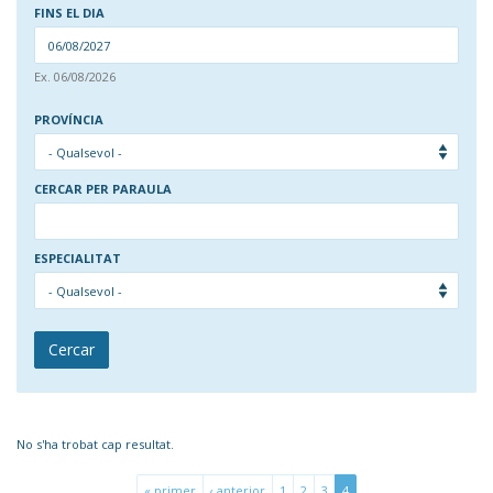
FINS EL DIA
DAT
Ex. 06/08/2026
FINS EL DIA
PROVÍNCIA
CERCAR PER PARAULA
ESPECIALITAT
Cercar
No s'ha trobat cap resultat.
« primer
‹ anterior
1
2
3
4