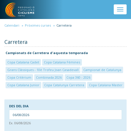
Vés al contingut
Toggle
naviga
Calendari
Pròximes curses
Carretera
Carretera
Campionats de Carretera d'aquesta temporada
Copa Catalana Cadet
Copa Catalana Fèmines
Grans Clàssiques - 10è Trofeu Joan Casadevall
Campionat de Catalunya
Copa Critèrium
Combinada 2026
Copa 360 - 2026
Copa Catalana Junior
Copa Catalunya Carretera
Copa Catalana Master
DES DEL DIA
DAT
Ex. 06/08/2026
DES DEL DIA