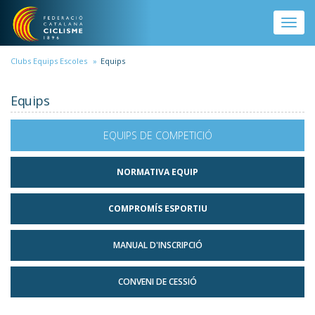
Vés al contingut
Toggle
naviga
Clubs Equips Escoles
Equips
Equips
EQUIPS DE COMPETICIÓ
NORMATIVA EQUIP
COMPROMÍS ESPORTIU
MANUAL D'INSCRIPCIÓ
CONVENI DE CESSIÓ