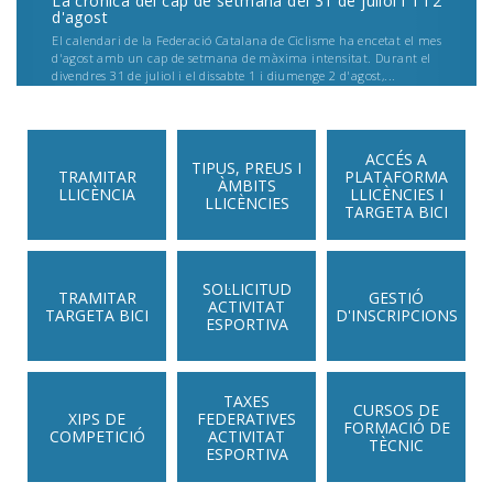
La crònica del cap de setmana del 31 de juliol i 1 i 2
d'agost
El calendari de la Federació Catalana de Ciclisme ha encetat el mes
d'agost amb un cap de setmana de màxima intensitat. Durant el
divendres 31 de juliol i el dissabte 1 i diumenge 2 d'agost,...
ACCÉS A
TIPUS, PREUS I
TRAMITAR
PLATAFORMA
ÀMBITS
LLICÈNCIA
LLICÈNCIES I
LLICÈNCIES
TARGETA BICI
SOL·LICITUD
TRAMITAR
GESTIÓ
ACTIVITAT
TARGETA BICI
D'INSCRIPCIONS
ESPORTIVA
TAXES
CURSOS DE
XIPS DE
FEDERATIVES
FORMACIÓ DE
COMPETICIÓ
ACTIVITAT
TÈCNIC
ESPORTIVA