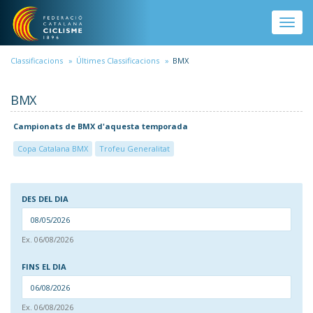
Vés al contingut
Toggle
naviga
Classificacions
Últimes Classificacions
BMX
BMX
Campionats de BMX d'aquesta temporada
Copa Catalana BMX
Trofeu Generalitat
DES DEL DIA
DAT
Ex. 06/08/2026
DES DEL DIA
FINS EL DIA
DAT
Ex. 06/08/2026