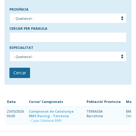
FINS EL DIA
PROVÍNCIA
CERCAR PER PARAULA
ESPECIALITAT
Cercar
Data
Cursa/ Campionats
Població/ Província
Moda
23/05/2026
Campionat de Catalunya
TERRASSA
BMX
06:00
BMX Racing - Terrassa
Barcelona
Circui
Copa Catalana BMX