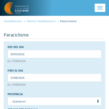
Vés al contingut
Toggle
naviga
Classificacions
Últimes Classificacions
Paraciclisme
Paraciclisme
DES DEL DIA
DAT
Ex. 07/08/2026
DES DEL DIA
FINS EL DIA
DAT
Ex. 07/08/2026
FINS EL DIA
PROVÍNCIA