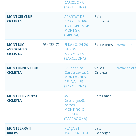
BARCELONA
(BARCELONA)
MONTGRI CLUB
APARTAT DE
Baix
CICLISTA
CORREUS, 186
Empordà
TORROELLA DE
MONTGRI
(GIRONA)
MONTJUIC
934432172
ELKANO, 24-26
Barcelonès
www.acmon
ASSOCIACIO
BAIXOS
CICLISTA
BARCELONA
(BARCELONA)
MONTORNES CLUB
C/ Federico
Vallès
www.ccicl
CICLISTA
Garcia Lorca, 2
Oriental
MONTORNES
DEL VALLES
(BARCELONA)
MONTROIG PENYA
Av.
Baix Camp
CICLISTA
Catalunya,62
baixos
MONT-ROIG
DEL CAMP
(TARRAGONA)
MONTSERRATÍ
PLAÇA ST.
Baix
BIKERS
MAGÍ, 14 ESC A
Llobregat