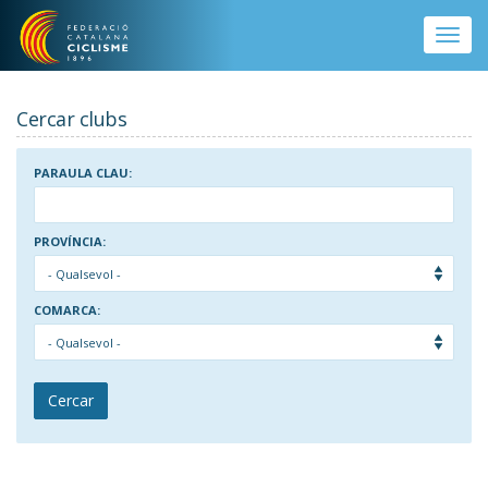
Vés al contingut
Toggle
naviga
Cercar clubs
PARAULA CLAU:
PROVÍNCIA:
COMARCA:
Cercar