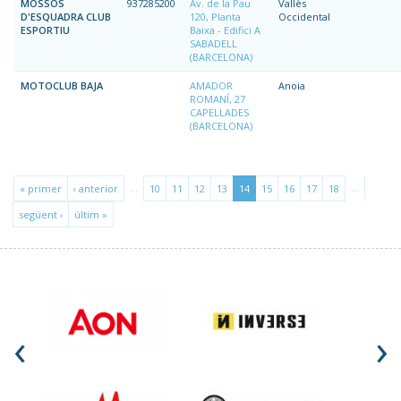
MOSSOS
937285200
Av. de la Pau
Vallès
D'ESQUADRA CLUB
120, Planta
Occidental
ESPORTIU
Baixa - Edifici A
SABADELL
(BARCELONA)
MOTOCLUB BAJA
AMADOR
Anoia
ROMANÍ, 27
CAPELLADES
(BARCELONA)
…
…
« primer
‹ anterior
10
11
12
13
14
15
16
17
18
següent ›
últim »
‹
›