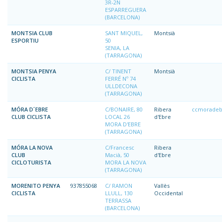
3R-2N
ESPARREGUERA
(BARCELONA)
MONTSIA CLUB
SANT MIQUEL,
Montsià
ESPORTIU
50
SENIA, LA
(TARRAGONA)
MONTSIA PENYA
C/ TINENT
Montsià
CICLISTA
FERRÉ Nº 74
ULLDECONA
(TARRAGONA)
MÓRA D´EBRE
C/BONAIRE, 80
Ribera
ccmoradeb
CLUB CICLISTA
LOCAL 26
d'Ebre
MORA D'EBRE
(TARRAGONA)
MÓRA LA NOVA
C/Francesc
Ribera
CLUB
Macià, 50
d'Ebre
CICLOTURISTA
MORA LA NOVA
(TARRAGONA)
MORENITO PENYA
937855068
C/ RAMON
Vallès
CICLISTA
LLULL, 130
Occidental
TERRASSA
(BARCELONA)