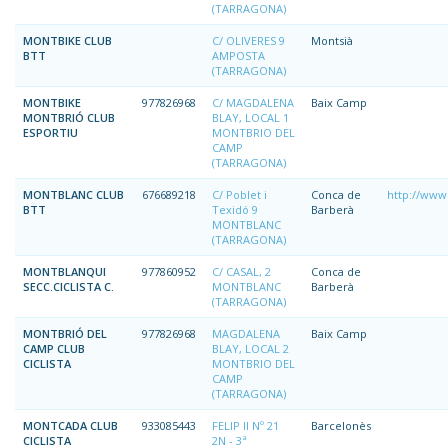
(TARRAGONA)
MONTBIKE CLUB
C/ OLIVERES 9
Montsià
BTT
AMPOSTA
(TARRAGONA)
MONTBIKE
977826968
C/ MAGDALENA
Baix Camp
MONTBRIÓ CLUB
BLAY, LOCAL 1
ESPORTIU
MONTBRIO DEL
CAMP
(TARRAGONA)
MONTBLANC CLUB
676689218
C/ Poblet i
Conca de
http://www
BTT
Texidó 9
Barberà
MONTBLANC
(TARRAGONA)
MONTBLANQUI
977860952
C/ CASAL, 2
Conca de
SECC.CICLISTA C.
MONTBLANC
Barberà
(TARRAGONA)
MONTBRIÓ DEL
977826968
MAGDALENA
Baix Camp
CAMP CLUB
BLAY, LOCAL 2
CICLISTA
MONTBRIO DEL
CAMP
(TARRAGONA)
MONTCADA CLUB
933085443
FELIP II Nº 21
Barcelonès
CICLISTA
2N - 3ª