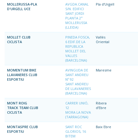
MOLLERUSSA-PLA
AVGDA.CANAL
Pla d'Urgell
D'URGELL UCE
S/N. EDIFICI
SANT JORDI
PLANTA 2ª
MOLLERUSSA
(LLEIDA)
MOLLET CLUB
PINEDA FOSCA,
Vallès
CICLISTA
6 EDIF.DE LA
Oriental
REPUBLICA
MOLLET DEL
VALLES
(BARCELONA)
MOMENTUM BIKE
AVINGUDA DE
Maresme
LLAVANERES CLUB
SANT ANDREU
ESPORTIU
Nº 92
SANT ANDREU
DE LLAVANERES
(BARCELONA)
MONT ROIG
CARRER UNIÓ,
Ribera
TRACK TEAM CLUB
12
d'Ebre
CICLISTA
MORA LA NOVA
(TARRAGONA)
MONTASPRE CLUB
SANT ROC
Baix Ebre
ESPORTIU
GLORIOS, 16
BITEM