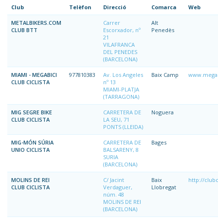
Club
Telèfon
Direcció
Comarca
Web
METALBIKERS.COM
Carrer
Alt
CLUB BTT
Escorxador, nº
Penedès
21
VILAFRANCA
DEL PENEDES
(BARCELONA)
MIAMI - MEGABICI
977810383
Av. Los Angeles
Baix Camp
www.megab
CLUB CICLISTA
nº 13
MIAMI-PLATJA
(TARRAGONA)
MIG SEGRE BIKE
CARRETERA DE
Noguera
CLUB CICLISTA
LA SEU, 71
PONTS (LLEIDA)
MIG-MÓN SÚRIA
CARRETERA DE
Bages
UNIO CICLISTA
BALSARENY, 8
SURIA
(BARCELONA)
MOLINS DE REI
C/ Jacint
Baix
http://club
CLUB CICLISTA
Verdaguer,
Llobregat
núm. 48
MOLINS DE REI
(BARCELONA)