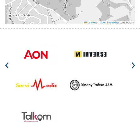
Leaflet
|
©
OpenStreetMap
contributors
‹
›