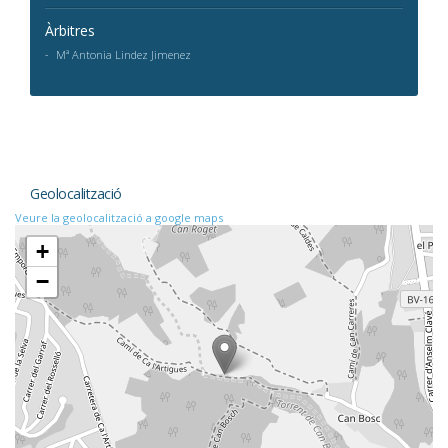
Àrbitres
Mª Antonia Lindez Jimenez
Geolocalització
Veure la geolocalització a google maps
+
−