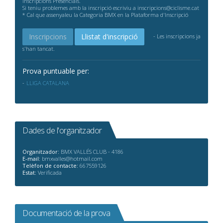
inscripcions Presencials.
Si teniu problemes amb la inscripció escriviu a inscripcions@ciclisme.cat
* Cal que assenyaleu la Categoria BMX en la Plataforma d'Inscripció
Inscripcions
Llistat d'inscripció
- Les inscripcions ja
s'han tancat.
Prova puntuable per:
LLIGA CATALANA
Dades de l'organitzador
Organitzador:
BMX VALLÉS CLUB - 4186
E-mail:
bmxvalles@hotmail.com
Telèfon de contacte:
667559126
Estat:
Verificada
Documentació de la prova