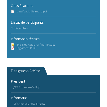
Classificacions
classificacio_5e_round.pdf
Llistat de participants
No disponibles
Informació tècnica
14a_lliga_catalana_final_llica.jpg
Reglament RFEC
Designació Arbitral
President
JOSEP m Vargas Vallejo
Informàtic
Mª Antonia Lindez Jimenez