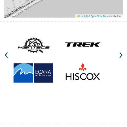
Leaflet
|
©
OpenStreetMap
contributors
‹
›