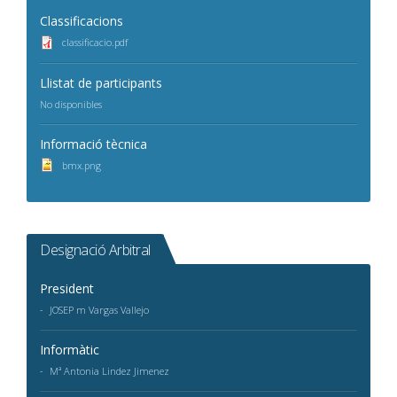
Classificacions
classificacio.pdf
Llistat de participants
No disponibles
Informació tècnica
bmx.png
Designació Arbitral
President
JOSEP m Vargas Vallejo
Informàtic
Mª Antonia Lindez Jimenez