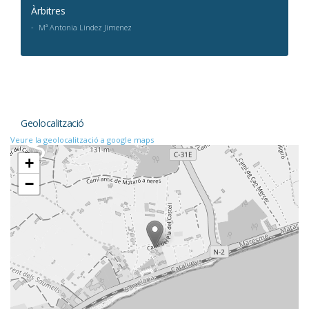
Àrbitres
Mª Antonia Lindez Jimenez
Geolocalització
Veure la geolocalització a google maps
+
−