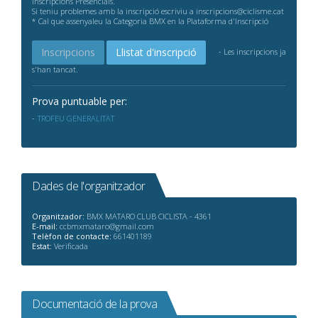
inscripcions Presencials.
Si teniu problemes amb la inscripció escriviu a inscripcions@ciclisme.cat
* Cal que assenyaleu la Categoria BMX en la Plataforma d'Inscripció
Inscripcions
Llistat d'inscripció
- Les inscripcions ja
s'han tancat.
Prova puntuable per:
TROFEU GENERALITAT
Dades de l'organitzador
Organitzador:
BMX MATARO CLUB CICLISTA - 4361
E-mail:
ccbmxmataro@gmail.com
Telèfon de contacte:
661401189
Estat:
Verificada
Documentació de la prova