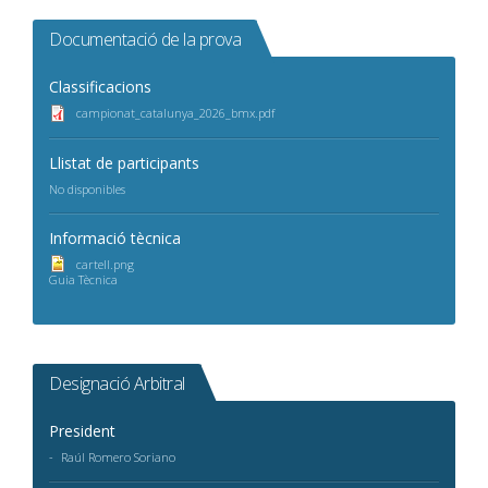
Documentació de la prova
Classificacions
campionat_catalunya_2026_bmx.pdf
Llistat de participants
No disponibles
Informació tècnica
cartell.png
Guia Tècnica
Designació Arbitral
President
Raúl Romero Soriano