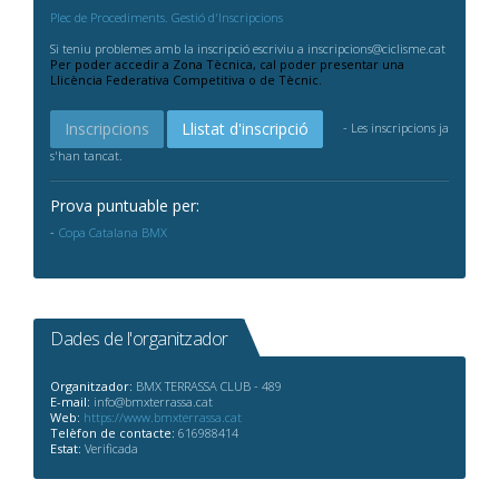
Plec de Procediments. Gestió d'Inscripcions
Si teniu problemes amb la inscripció escriviu a inscripcions@ciclisme.cat
Per poder accedir a Zona Tècnica, cal poder presentar una
Llicència Federativa Competitiva o de Tècnic.
Inscripcions
Llistat d'inscripció
- Les inscripcions ja
s'han tancat.
Prova puntuable per:
Copa Catalana BMX
Dades de l'organitzador
Organitzador:
BMX TERRASSA CLUB - 489
E-mail:
info@bmxterrassa.cat
Web:
https://www.bmxterrassa.cat
Telèfon de contacte:
616988414
Estat:
Verificada