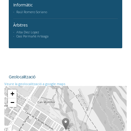
Informàtic
Raúl Romero Soriano
Àrbitres
Alba Diez Lopez
Oasi Permañé Arteaga
Geolocalització
Veure la geolocalització a google maps
+
−