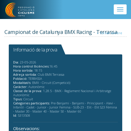
Vés al contingut
Toggle
naviga
Campionat de Catalunya BMX Racing - Terrassa
« Tornar enrere
Informació de la prova
Dia:
23-05-2026
Hora control llicències:
16:45
Hora sortida:
18:15
Adreça sortida:
Club BMX Terrassa
Població:
TERRASSA
Modalitat/s:
BMX - Circuit (Competició)
Caràcter:
Autonòmic
Classe de la prova:
1.28.5 - BMX - Reglament Nacional i Arbitratge
Autonòmic
Tipus:
Circuit
Categories participants:
Pre-Benjami - Benjami - Principiant - Alevi -
Infantil - Cadet - Junior - Junior Femina - SUB-23 - Elit - Elit S23 Fèmina
- Master 30 - Master 40 - Master 50 - Master 60
Id:
5313508
Observacions: