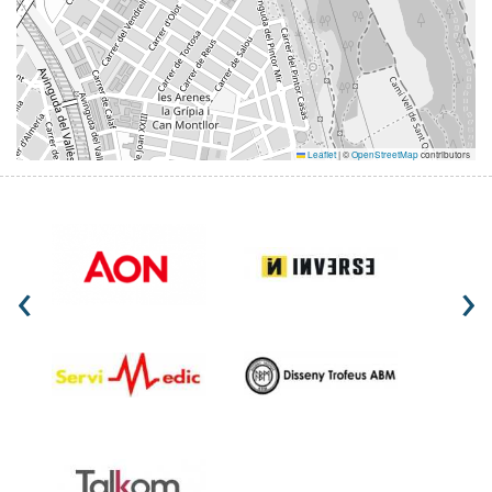
Leaflet
|
©
OpenStreetMap
contributors
‹
›