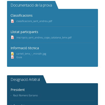
Documentació de la prova
Classificacions
classificacions_sant_andreu.pdf
Llistat participants
inscripcio_sant_andreu_copa_catalana_bmx.pdf
Informació tècnica
cartell_bmx_-_minidh.jpg
Guia
Designació Arbitral
President
Raúl Romero Soriano