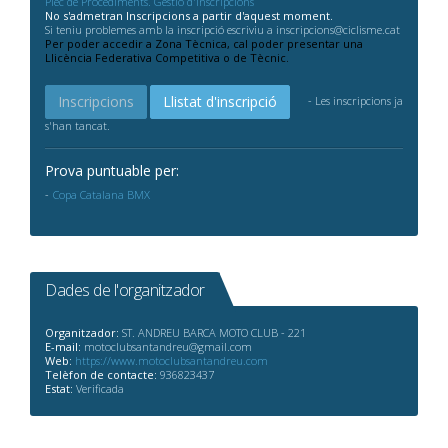
Plec de Procediments. Gestió d'Inscripcions
No s'admetran Inscripcions a partir d'aquest moment.
Si teniu problemes amb la inscripció escriviu a inscripcions@ciclisme.cat
Per poder accedir a Zona Tècnica, cal poder presentar una
Llicència Federativa Competitiva o de Tècnic.
Inscripcions
Llistat d'inscripció
- Les inscripcions ja
s'han tancat.
Prova puntuable per:
Copa Catalana BMX
Dades de l'organitzador
Organitzador:
ST. ANDREU BARCA MOTO CLUB - 221
E-mail:
motoclubsantandreu@gmail.com
Web:
https://www.motoclubsantandreu.com
Telèfon de contacte:
936823437
Estat:
Verificada