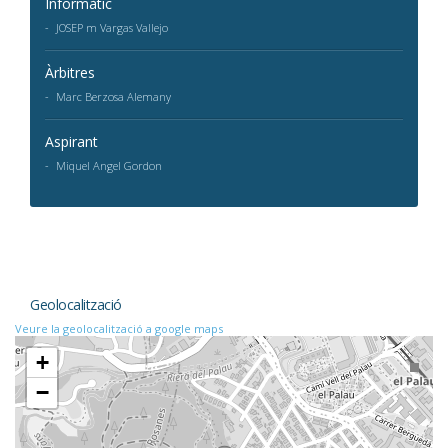
Informàtic
JOSEP m Vargas Vallejo
Àrbitres
Marc Berzosa Alemany
Aspirant
Miquel Angel Gordon
Geolocalització
Veure la geolocalització a google maps
+
−