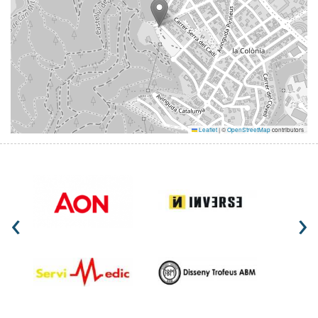
Leaflet
|
©
OpenStreetMap
contributors
‹
›