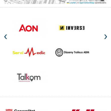
Leaflet
|
©
OpenStreetMap
contributors
‹
›