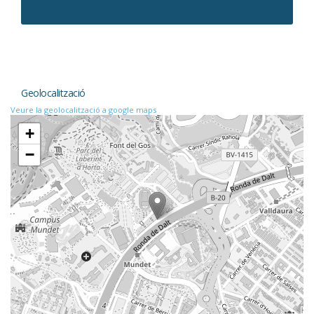
Geolocalització
Veure la geolocalització a google maps
+
−