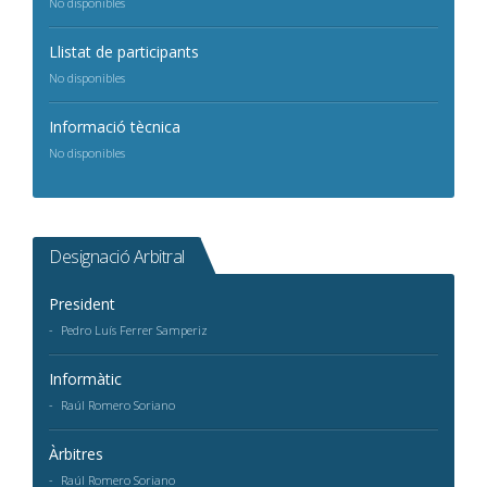
No disponibles
Llistat de participants
No disponibles
Informació tècnica
No disponibles
Designació Arbitral
President
Pedro Luís Ferrer Samperiz
Informàtic
Raúl Romero Soriano
Àrbitres
Raúl Romero Soriano