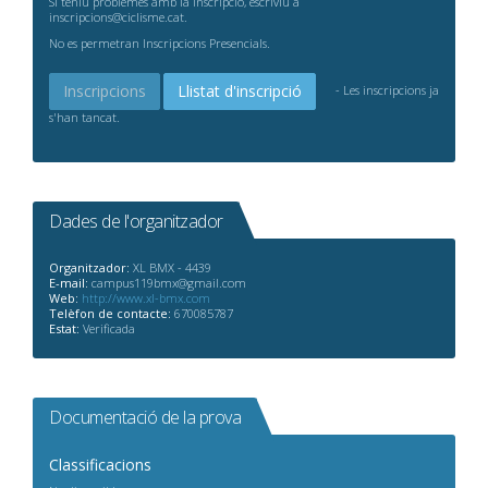
Si teniu problemes amb la inscripció, escriviu a
inscripcions@ciclisme.cat.
No es permetran Inscripcions Presencials.
Inscripcions
Llistat d'inscripció
- Les inscripcions ja
s'han tancat.
Dades de l'organitzador
Organitzador:
XL BMX - 4439
E-mail:
campus119bmx@gmail.com
Web:
http://www.xl-bmx.com
Telèfon de contacte:
670085787
Estat:
Verificada
Documentació de la prova
Classificacions