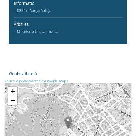
Informàtic
JOSEP m Vargas Vallejo
Àrbitres
Mª Antonia Lindez Jimenez
Geolocalització
Veure la geolocalització a google maps
+
−