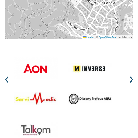
Leaflet
|
©
OpenStreetMap
contributors
‹
›