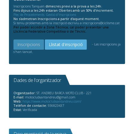
Inscripcions Tanquen
dimecres previ a la prova a les 24h
.
Fins dijous a les 24h estaran Obertes amb un 50% d'increment.
Plec de Procediments. Gestió d'Inscripcions
No s'admetran Inscripcions a partir d'aquest moment.
Si teniu problemes amb la inscripció escriviu a inscripcions@ciclisme.cat
Per poder accedir a Zona Tècnica, cal poder presentar una
Llicència Federativa Competitiva o de Tècnic.
Inscripcions
Llistat d'inscripció
- Les inscripcions ja
s'han tancat.
Dades de l'organitzador
Organitzador:
ST. ANDREU BARCA MOTO CLUB - 221
E-mail:
motoclubsantandreu@gmail.com
Web:
https://www.motoclubsantandreu.com/
Telèfon de contacte:
936823437
Estat:
Verificada