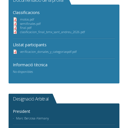
Documentació de la prova
Classificacions
motos.pdf
semifinales.pdf
final.pdf
clasificacion_final_bmx_sant_andreu_2026.pdf
Llistat participants
verificacion_dorsales_y_categoriaspdf.pdf
Informació tècnica
No disponibles
Designació Arbitral
President
Marc Berzosa Alemany