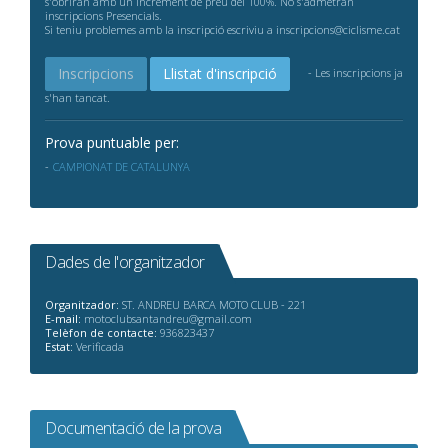
s'obriran amb un increment de preu del 100%. No s'admetran
inscripcions Presencials.
Si teniu problemes amb la inscripció escriviu a inscripcions@ciclisme.cat
Inscripcions
Llistat d'inscripció
- Les inscripcions ja
s'han tancat.
Prova puntuable per:
CAMPIONAT DE CATALUNYA
Dades de l'organitzador
Organitzador:
ST. ANDREU BARCA MOTO CLUB - 221
E-mail:
motoclubsantandreu@gmail.com
Telèfon de contacte:
936823437
Estat:
Verificada
Documentació de la prova