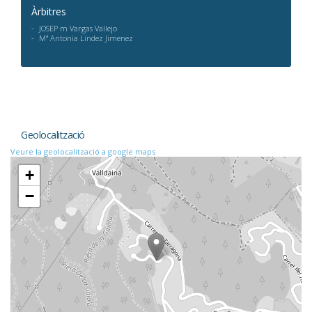
Àrbitres
JOSEP m Vargas Vallejo
Mª Antonia Lindez Jimenez
Geolocalització
Veure la geolocalització a google maps
+
−