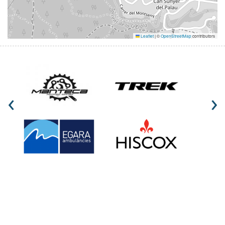
Leaflet
|
©
OpenStreetMap
contributors
‹
›