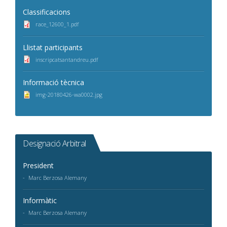
Classificacions
race_12600_1.pdf
Llistat participants
inscripcatsantandreu.pdf
Informació tècnica
img-20180426-wa0002.jpg
Designació Arbitral
President
Marc Berzosa Alemany
Informàtic
Marc Berzosa Alemany