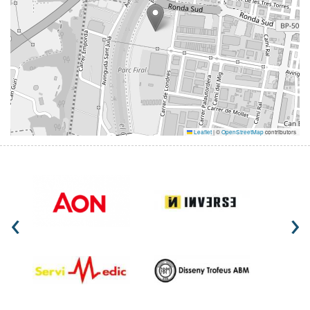
Leaflet
|
©
OpenStreetMap
contributors
‹
›