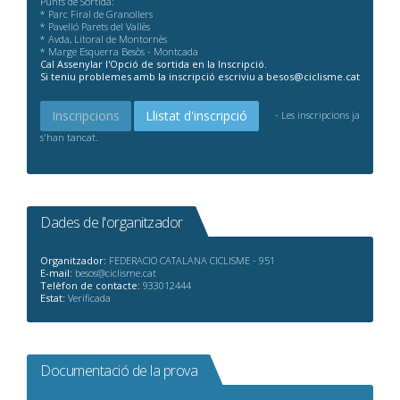
Punts de Sortida:
* Parc Firal de Granollers
* Pavelló Parets del Vallès
* Avda, Litoral de Montornès
* Marge Esquerra Besòs - Montcada
Cal Assenylar l'Opció de sortida en la Inscripció.
Si teniu problemes amb la inscripció escriviu a besos@ciclisme.cat
Inscripcions
Llistat d'inscripció
- Les inscripcions ja
s'han tancat.
Dades de l'organitzador
Organitzador:
FEDERACIO CATALANA CICLISME - 951
E-mail:
besos@ciclisme.cat
Telèfon de contacte:
933012444
Estat:
Verificada
Documentació de la prova