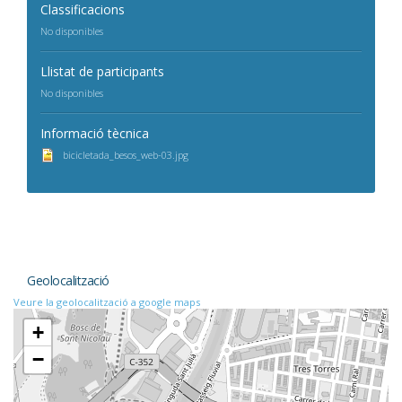
Classificacions
No disponibles
Llistat de participants
No disponibles
Informació tècnica
bicicletada_besos_web-03.jpg
Geolocalització
Veure la geolocalització a google maps
+
−