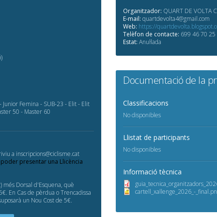
Organitzador:
QUART DE VOLTA C
E-mail:
quartdevolta4@gmail.com
Web:
https://quartdevolta.blogspot.
Telèfon de contacte:
699 46 70 25
Estat:
Anul·lada
)
Documentació de la p
Classificacions
- Junior Femina - SUB-23 - Elit - Elit
ster 50 - Master 60
No disponibles
Llistat de participants
No disponibles
iviu a inscripcions@ciclisme.cat
 poder presentar una Llicència
Informació tècnica
guia_tecnica_organitzadors_202
at) més Dorsal d'Esquena, què
cartell_xallenge_2026_-_final.p
e 5€. En Cas de pèrdua o Trencadissa
 suposarà un Nou Cost de 5€.