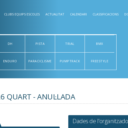
CLUBS EQUIPS ESCOLES
ACTUALITAT
CALENDARI
CLASSIFICACIONS
D
DH
PISTA
TRIAL
BMX
ENDURO
PARACICLISME
PUMPTRACK
FREESTYLE
26 QUART - ANUL·LADA
Dades de l'organitzado