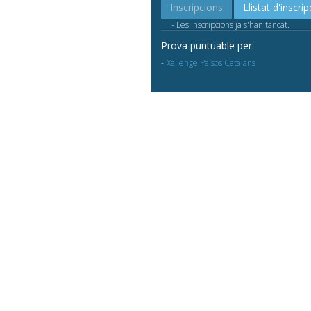
Inscripcions
Llistat d'inscrip
- Les inscripcions ja s'han tancat.
Prova puntuable per:
Xallenge Països Catalans