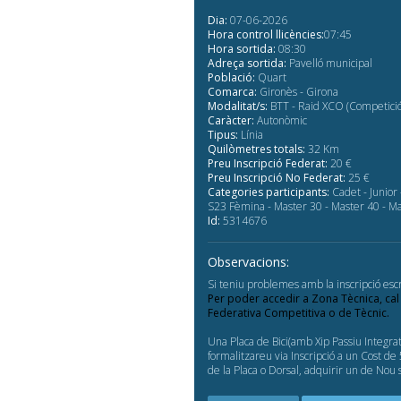
Dia:
07-06-2026
Hora control llicències:
07:45
Hora sortida:
08:30
Adreça sortida:
Pavelló municipal
Població:
Quart
Comarca:
Gironès - Girona
Modalitat/s:
BTT - Raid XCO (Competició
Caràcter:
Autonòmic
Tipus:
Línia
Quilòmetres totals:
32 Km
Preu Inscripció Federat:
20 €
Preu Inscripció No Federat:
25 €
Categories participants:
Cadet - Junior 
S23 Fèmina - Master 30 - Master 40 - Ma
Id:
5314676
Observacions:
Si teniu problemes amb la inscripció escr
Per poder accedir a Zona Tècnica, cal
Federativa Competitiva o de Tècnic.
Una Placa de Bici(amb Xip Passiu Integr
formalitzareu via Inscripció a un Cost d
de la Placa o Dorsal, adquirir un de Nou