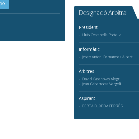
ció
Designació Arbitral
President
Lluís Costabella Portella
Informàtic
Josep Antoni Fernandez Alberti
Àrbitres
David Casanovas Alegri
Joan Cabarrocas Vergeli
Aspirant
BERTA BUXEDA FERRÉS