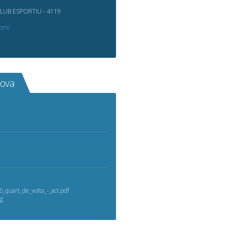
LUB ESPORTIU - 4119
com/
rova
6_quart_de_volta_-_act.pdf
ng