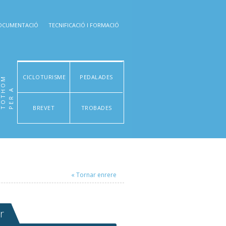
OCUMENTACIÓ
TECNIFICACIÓ I FORMACIÓ
CICLOTURISME
PEDALADES
M
P
E
R
A
T
O
T
H
O
BREVET
TROBADES
« Tornar enrere
r