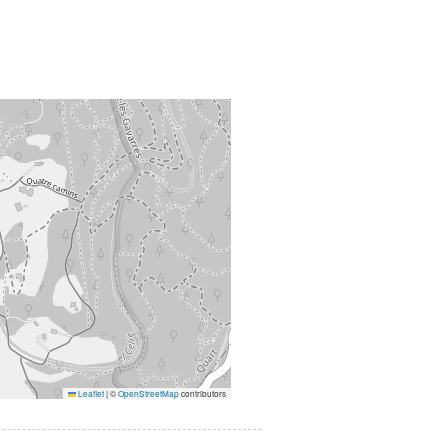
Leaflet
|
©
OpenStreetMap
contributors