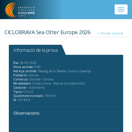
Vés al contingut
Toggle
naviga
CICLOBRAVA Sea Otter Europe 2026
« Tornar enrere
Informació de la prova
Dia:
20-09-2026
Hora sortida:
8:00
Adreça sortida:
Passeig de la Devesa, Girona, Espanya
Població:
Girona
Comarca:
Gironès - Girona
Modalitat/s:
Cicloturisme - Marxa Carretera (Oci)
Caràcter:
Autonòmic
Tipus:
Circuit
Quilòmetres totals:
150 Km
Id:
5314415
Observacions: