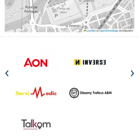
Leaflet
|
©
OpenStreetMap
contributors
‹
›