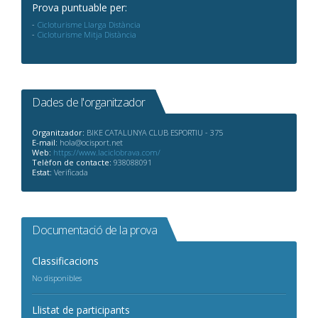
Prova puntuable per:
Cicloturisme Llarga Distància
Cicloturisme Mitja Distància
Dades de l'organitzador
Organitzador:
BIKE CATALUNYA CLUB ESPORTIU - 375
E-mail:
hola@ocisport.net
Web:
https://www.laciclobrava.com/
Telèfon de contacte:
938088091
Estat:
Verificada
Documentació de la prova
Classificacions
No disponibles
Llistat de participants