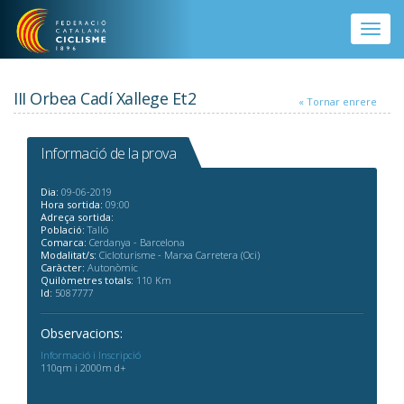
Vés al contingut
Toggle
naviga
III Orbea Cadí Xallege Et2
« Tornar enrere
Informació de la prova
Dia:
09-06-2019
Hora sortida:
09:00
Adreça sortida:
Població:
Talló
Comarca:
Cerdanya - Barcelona
Modalitat/s:
Cicloturisme - Marxa Carretera (Oci)
Caràcter:
Autonòmic
Quilòmetres totals:
110 Km
Id:
5087777
Observacions:
Informació i Inscripció
110qm i 2000m d+