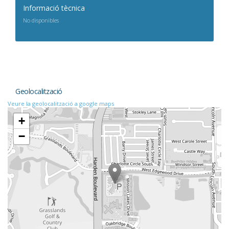
Informació tècnica
No disponibles
Geolocalització
Veure la geolocalització a google maps
+
−