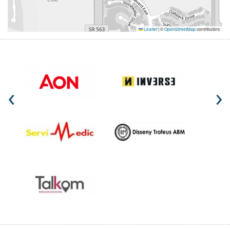
Leaflet
|
©
OpenStreetMap
contributors
‹
›