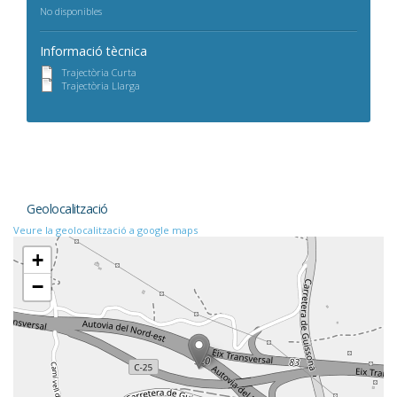
No disponibles
Informació tècnica
Trajectòria Curta
Trajectòria Llarga
Geolocalització
Veure la geolocalització a google maps
+
−