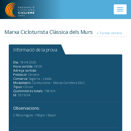
Vés al contingut
Toggle
naviga
Marxa Cicloturista Clàssica dels Murs
« Tornar enrere
Informació de la prova
Dia:
18-04-2026
Hora sortida:
08:00
Adreça sortida:
Població:
Cervera
Comarca:
Segarra - Lleida
Modalitat/s:
Cicloturisme - Marxa Carretera (Oci)
Tipus:
Circuit
Quilòmetres totals:
158 Km
Id:
5311634
Observacions:
2 REcorreguts: 150qm i 96qm