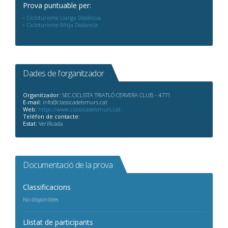
Prova puntuable per:
Cicloturisme Llarga Distància
Cicloturisme Mitja Distància
Dades de l'organitzador
Organitzador:
SEC.CICLISTA TRIATLÓ CERVERA CLUB - 4771
E-mail:
info@classicadelsmurs.cat
Web:
https://www.classicadelsmurs.cat
Telèfon de contacte:
Estat:
Verificada
Documentació de la prova
Classificacions
No disponibles
Llistat de participants