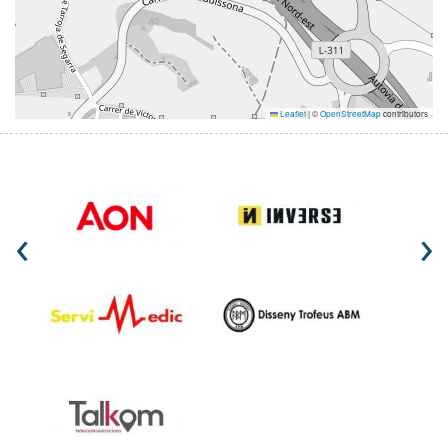
Leaflet
|
©
OpenStreetMap
contributors
‹
›