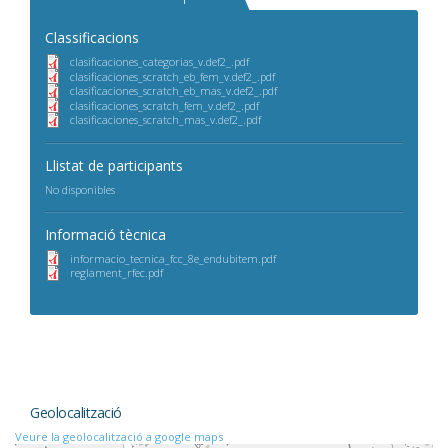
Classificacions
clasificaciones_categorias_v.def2_.pdf
clasificaciones_scratch_eb_fem_v.def2_.pdf
clasificaciones_scratch_eb_mas_v.def2_.pdf
clasificaciones_scratch_fem_v.def2_.pdf
clasificaciones_scratch_mas_v.def2_.pdf
Llistat de participants
No disponibles
Informació tècnica
informacio_tecnica_fcc_8e_endubitem.pdf
reglament_rfec.pdf
Geolocalització
Veure la geolocalització a google maps