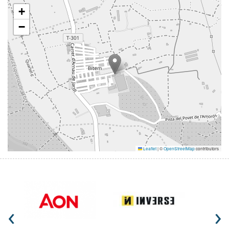
+
−
Leaflet
|
©
OpenStreetMap
contributors
‹
›