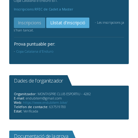
Copa Catalana d'Enduro BTT.
Inscripcions RFEC de Cadet a Master
Inscripcions
Llistat d'inscripció
- Les inscripcions ja
s'han tancat.
Prova puntuable per:
Copa Catalana d'Enduro
Dades de l'organitzador
Organitzador:
MONTASPRE CLUB ESPORTIU - 4282
E-mail:
endubitem@gmail.com
Web:
https://www.endubitem.bike/
Telèfon de contacte:
637519700
Estat:
Verificada
Documentació de la prova