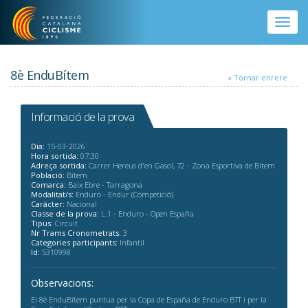
Vés al contingut
Toggle
naviga
8è EnduBítem
« Tornar enrere
Informació de la prova
Dia:
15-03-2026
Hora sortida:
07:30
Adreça sortida:
Carrer Hereus d'en Gasol, 72 - Zona Esportiva de Bítem
Població:
Bitem
Comarca:
Baix Ebre - Tarragona
Modalitat/s:
Enduro - Endur (Competició)
Caràcter:
Nacional
Classe de la prova:
L.1 - Enduro - Open España
Tipus:
Circuit
Nr Trams Cronometrats:
3
Categories participants:
Infantil
Id:
5310998
Observacions:
El 8è EnduBítem puntua per la Copa de España de Enduro BTT i per la