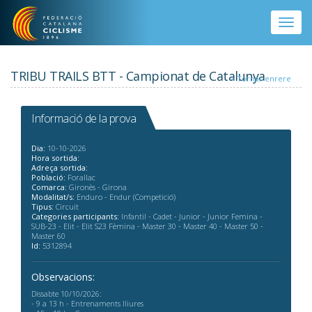
Vés al contingut
Toggle
naviga
TRIBU TRAILS BTT - Campionat de Catalunya
« Tornar enrere
Informació de la prova
Dia:
10-10-2026
Hora sortida:
Adreça sortida:
Població:
Forallac
Comarca:
Gironès - Girona
Modalitat/s:
Enduro - Endur (Competició)
Tipus:
Circuit
Categories participants:
Infantil - Cadet - Junior - Junior Femina -
SUB-23 - Elit - Elit S23 Fèmina - Master 30 - Master 40 - Master 50 -
Master 60
Id:
5312894
Observacions:
Dissabte 10/10/2026:
- 9 a 13 h - Entrenaments lliures