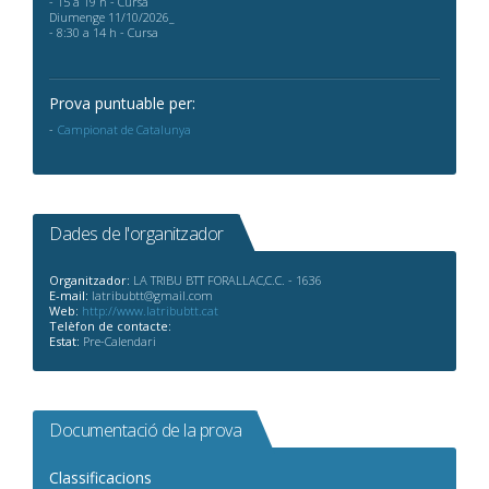
- 15 a 19 h - Cursa
Diumenge 11/10/2026_
- 8:30 a 14 h - Cursa
Prova puntuable per:
Campionat de Catalunya
Dades de l'organitzador
Organitzador:
LA TRIBU BTT FORALLAC,C.C. - 1636
E-mail:
latribubtt@gmail.com
Web:
http://www.latribubtt.cat
Telèfon de contacte:
Estat:
Pre-Calendari
Documentació de la prova
Classificacions