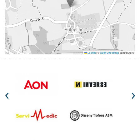
Leaflet
|
©
OpenStreetMap
contributors
‹
›