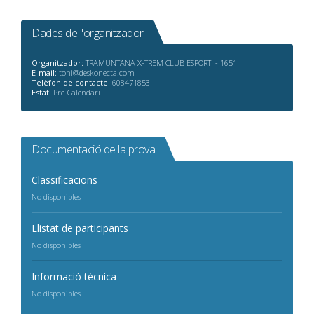
Dades de l'organitzador
Organitzador:
TRAMUNTANA X-TREM CLUB ESPORTI - 1651
E-mail:
toni@deskonecta.com
Telèfon de contacte:
608471853
Estat:
Pre-Calendari
Documentació de la prova
Classificacions
No disponibles
Llistat de participants
No disponibles
Informació tècnica
No disponibles