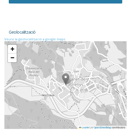
Geolocalització
Veure la geolocalització a google maps
+
−
Leaflet
|
©
OpenStreetMap
contributors