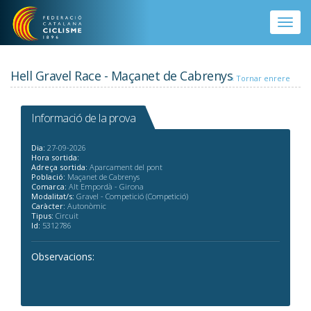
Vés al contingut
Toggle
naviga
Hell Gravel Race - Maçanet de Cabrenys
« Tornar enrere
Informació de la prova
Dia:
27-09-2026
Hora sortida:
Adreça sortida:
Aparcament del pont
Població:
Maçanet de Cabrenys
Comarca:
Alt Empordà - Girona
Modalitat/s:
Gravel - Competició (Competició)
Caràcter:
Autonòmic
Tipus:
Circuit
Id:
5312786
Observacions: