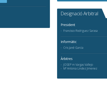
Designació Arbitral
President
Francisco Rodriguez Sarasa
Informàtic
Cris Jané Garcia
Àrbitres
JOSEP m Vargas Vallejo
Mª Antonia Lindez Jimenez