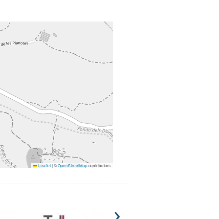
Leaflet
|
©
OpenStreetMap
contributors
›