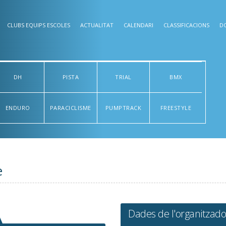
CLUBS EQUIPS ESCOLES
ACTUALITAT
CALENDARI
CLASSIFICACIONS
D
DH
PISTA
TRIAL
BMX
ENDURO
PARACICLISME
PUMPTRACK
FREESTYLE
e
Dades de l'organitzado