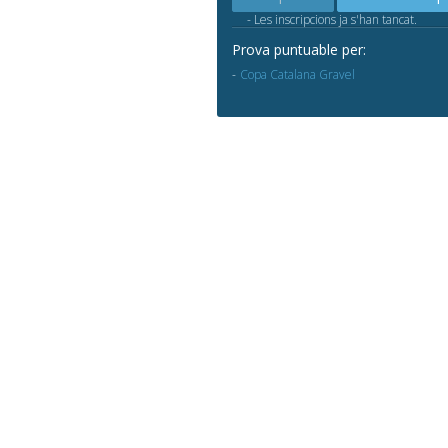
- Les inscripcions ja s'han tancat.
Prova puntuable per:
Copa Catalana Gravel