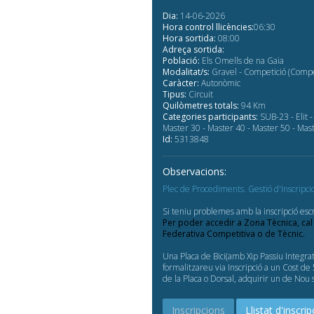
Dia:
14-06-2026
Hora control llicències:
06:30
Hora sortida:
08:00
Adreça sortida:
Població:
Els Omells de na Gaia
Modalitat/s:
Gravel - Competició (Compe
Caràcter:
Autonòmic
Tipus:
Circuit
Quilòmetres totals:
94 Km
Categories participants:
SUB-23 - Elit 
Master 30 - Master 40 - Master 50 - Mas
Id:
5313848
Observacions:
Plec de Procediments. Gestió d'Inscripci
Si teniu problemes amb la inscripció escr
Per poder accedir a Zona Tècnica, cal
Federativa Competitiva o de Tècnic.
Una Placa de Bici(amb Xip Passiu Integr
formalitzareu via Inscripció a un Cost d
de la Placa o Dorsal, adquirir un de Nou
Inscripcions
Llistat d'inscrip