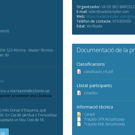
Organitzador:
VA DE BICI BARCELO
E-mail:
taller@vadebicitaller.com
Web:
https://vadebicitaller.com/grav
Telèfon de contacte:
619309650
Estat:
Verificada
tició)
Documentació de la p
- Elit S23 Fèmina - Master Fèmina -
ter 60
Classificacions
classificacio_v3.pdf
ons
Llistat participants
iviu a inscripcions@ciclisme.cat
Graelles
 poder presentar una Llicència
Informació tècnica
at) més Dorsal d'Esquena, què
Cartell
e 5€. En Cas de pèrdua o Trencadissa
Traçada GPX Actualitzada
 suposarà un Nou Cost de 5€.
Traçada KML Actualitzada
ció