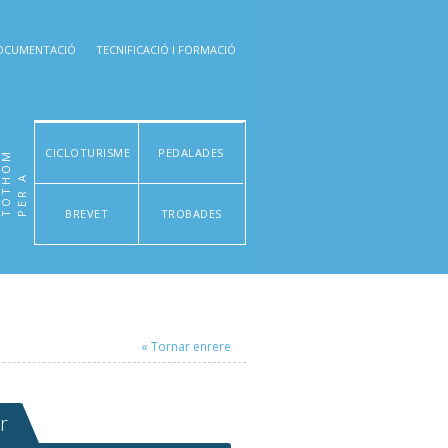
OCUMENTACIÓ
TECNIFICACIÓ I FORMACIÓ
CICLOTURISME
PEDALADES
M
P
E
R
A
T
O
T
H
O
BREVET
TROBADES
« Tornar enrere
r