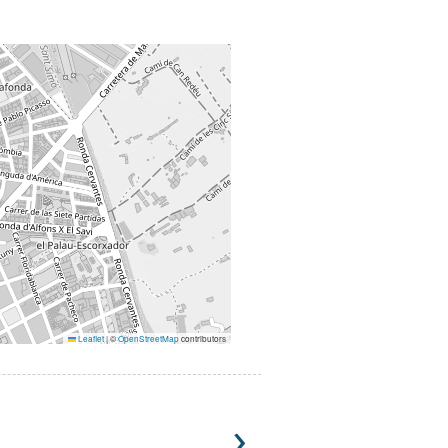
Leaflet
|
©
OpenStreetMap
contributors
›