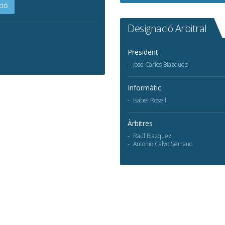
ció
Designació Arbitral
President
Jose Carlos Blazquez
Informàtic
Isabel Rosell
Àrbitres
Raúl Blazquez
Antonio Calvo Serrano