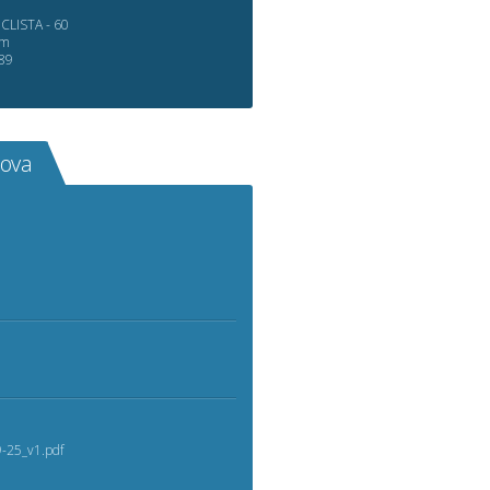
LISTA - 60
om
89
rova
-25_v1.pdf