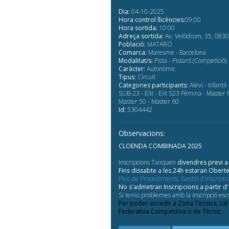
Dia:
04-10-2025
Hora control llicències:
09:00
Hora sortida:
10:00
Adreça sortida:
Av. Velòdrom, 35, 0830
Població:
MATARÓ
Comarca:
Maresme - Barcelona
Modalitat/s:
Pista - Pistard (Competició)
Caràcter:
Autonòmic
Tipus:
Circuit
Categories participants:
Alevi - Infanti
SUB-23 - Elit - Elit S23 Fèmina - Master
Master 50 - Master 60
Id:
5304442
Observacions:
CLOENDA COMBINADA 2025
Inscripcions Tanquen
divendres previ a 
Fins dissabte a les 24h estaran Ober
Plec de Procediments. Gestió d'Inscripci
No s'admetran Inscripcions a partir 
Si teniu problemes amb la inscripció escr
Per poder accedir a Zona Tècnica, cal
Federativa Competitiva o de Tècnic.