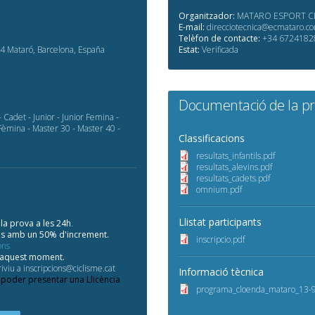
Organitzador:
MATARO ESPORT CIC
E-mail:
direcciotecnica@ecmataro.c
Telèfon de contacte:
+34 6724182
4 Mataró, Barcelona, España
Estat:
Verificada
Documentació de la p
l - Cadet - Junior - Junior Femina -
 Fèmina - Master 30 - Master 40 -
Classificacions
resultats_infantils.pdf
resultats_alevins.pdf
resultats_cadets.pdf
omnium.pdf
Llistat participants
la prova a les 24h
.
tes amb un 50% d'increment.
inscripcio.pdf
ons
d'aquest moment.
iviu a inscripcions@ciclisme.cat
Informació tècnica
 poder presentar una Llicència
programa_cloenda_mataro_13-9