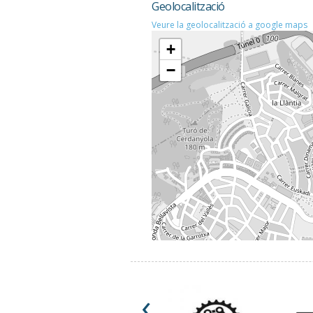
Geolocalització
Veure la geolocalització a google maps
+
−
‹