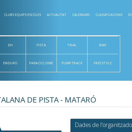
CLUBS EQUIPS ESCOLES
ACTUALITAT
CALENDARI
CLASSIFICACIONS
D
DH
PISTA
TRIAL
BMX
ENDURO
PARACICLISME
PUMPTRACK
FREESTYLE
ALANA DE PISTA - MATARÓ
Dades de l'organitzado