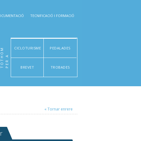
OCUMENTACIÓ
TECNIFICACIÓ I FORMACIÓ
CICLOTURISME
PEDALADES
M
P
E
R
A
T
O
T
H
O
BREVET
TROBADES
« Tornar enrere
r