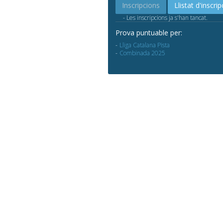
Inscripcions
Llistat d'inscrip
- Les inscripcions ja s'han tancat.
Prova puntuable per:
Lliga Catalana Pista
Combinada 2025