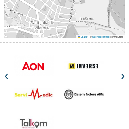
Leaflet
|
©
OpenStreetMap
contributors
‹
›