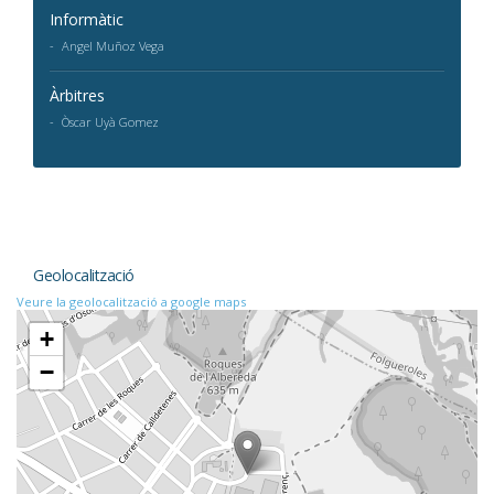
Informàtic
Angel Muñoz Vega
Àrbitres
Òscar Uyà Gomez
Geolocalització
Veure la geolocalització a google maps
+
−