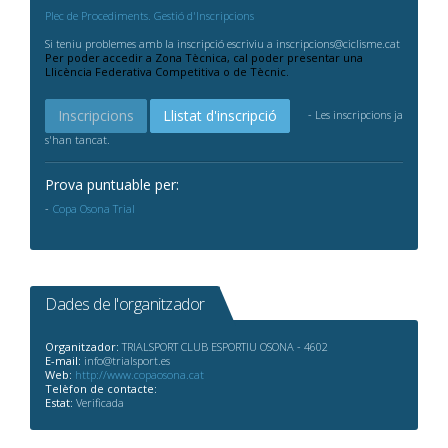
Plec de Procediments. Gestió d'Inscripcions
Si teniu problemes amb la inscripció escriviu a inscripcions@ciclisme.cat
Per poder accedir a Zona Tècnica, cal poder presentar una
Llicència Federativa Competitiva o de Tècnic.
Inscripcions
Llistat d'inscripció
- Les inscripcions ja
s'han tancat.
Prova puntuable per:
Copa Osona Trial
Dades de l'organitzador
Organitzador:
TRIALSPORT CLUB ESPORTIU OSONA - 4602
E-mail:
info@trialsport.es
Web:
http://www.copaosona.cat
Telèfon de contacte:
Estat:
Verificada