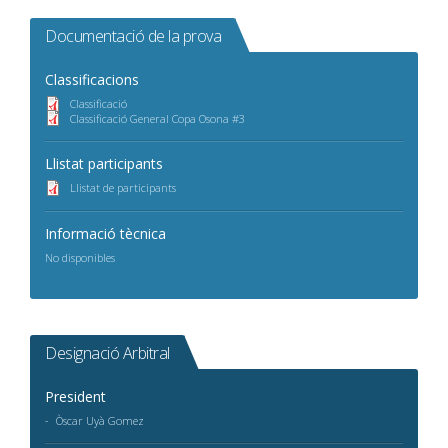
Documentació de la prova
Classificacions
Classificació
Classificació General Copa Osona #3
Llistat participants
Llistat de participants
Informació tècnica
No disponibles
Designació Arbitral
President
Òscar Uyà Gomez