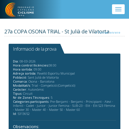
Vés al contingut
Toggle
naviga
27a COPA OSONA TRIAL - St Julià de Vilatorta
« Tornar enrere
Informació de la prova
Dia:
08-03-2026
Hora control llicències:
08:00
Hora sortida:
09:00
Adreça sortida:
Pavelló Esportiu Municipal
Població:
Sant Julià de Vilatorta
Comarca:
Osona - Barcelona
Modalitat/s:
Trial - Competició (Competició)
Caràcter:
Autonòmic
Tipus:
Circuit
Nr de Zones Tècniques:
5
Categories participants:
Pre-Benjami - Benjami - Principiant - Alevi -
Infantil - Cadet - Junior - Junior Femina - SUB-23 - Elit - Elit S23 Fèmina
- Master 30 - Master 40 - Master 50 - Master 60
Id:
5313652
Observacions: