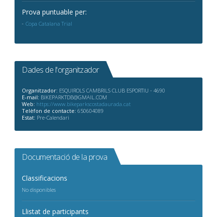
Prova puntuable per:
Copa Catalana Trial
Dades de l'organitzador
Organitzador:
ESQUIROLS CAMBRILS CLUB ESPORTIU - 4690
E-mail:
BIKEPARKTDB@GMAIL.COM
Web:
https://www.bikeparkscostadaurada.cat
Telèfon de contacte:
650604089
Estat:
Pre-Calendari
Documentació de la prova
Classificacions
No disponibles
Llistat de participants