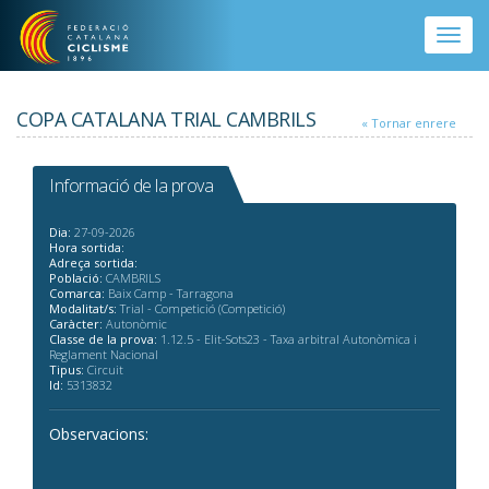
Vés al contingut
Toggle
naviga
COPA CATALANA TRIAL CAMBRILS
« Tornar enrere
Informació de la prova
Dia:
27-09-2026
Hora sortida:
Adreça sortida:
Població:
CAMBRILS
Comarca:
Baix Camp - Tarragona
Modalitat/s:
Trial - Competició (Competició)
Caràcter:
Autonòmic
Classe de la prova:
1.12.5 - Elit-Sots23 - Taxa arbitral Autonòmica i
Reglament Nacional
Tipus:
Circuit
Id:
5313832
Observacions: