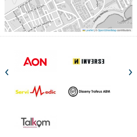
Leaflet
|
©
OpenStreetMap
contributors
‹
›