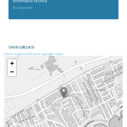
Informació tècnica
No disponibles
Geolocalització
Veure la geolocalització a google maps
+
−