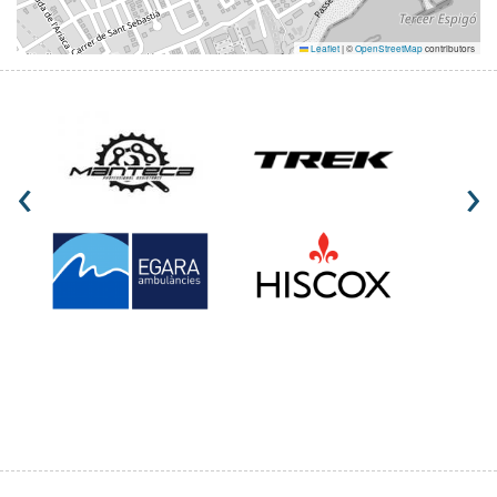
Leaflet
|
©
OpenStreetMap
contributors
‹
›