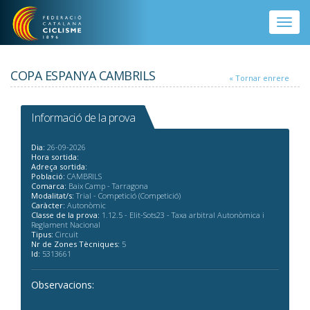
Vés al contingut
Toggle
naviga
COPA ESPANYA CAMBRILS
« Tornar enrere
Informació de la prova
Dia:
26-09-2026
Hora sortida:
Adreça sortida:
Població:
CAMBRILS
Comarca:
Baix Camp - Tarragona
Modalitat/s:
Trial - Competició (Competició)
Caràcter:
Autonòmic
Classe de la prova:
1.12.5 - Elit-Sots23 - Taxa arbitral Autonòmica i
Reglament Nacional
Tipus:
Circuit
Nr de Zones Tècniques:
5
Id:
5313661
Observacions: