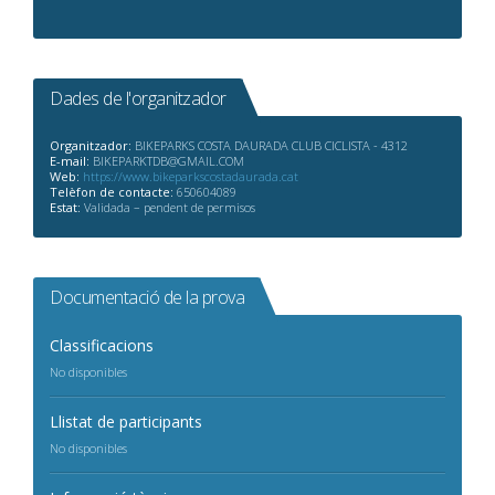
Dades de l'organitzador
Organitzador:
BIKEPARKS COSTA DAURADA CLUB CICLISTA - 4312
E-mail:
BIKEPARKTDB@GMAIL.COM
Web:
https://www.bikeparkscostadaurada.cat
Telèfon de contacte:
650604089
Estat:
Validada – pendent de permisos
Documentació de la prova
Classificacions
No disponibles
Llistat de participants
No disponibles