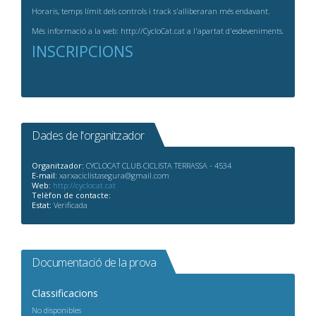
Horaris, temps límit dels controls i track s'alliberaran més endavant.
Més informació a la web: http://CycloCat.cat a l'apartat d'esdeveniments.
INSCRIPCIONS
Dades de l'organitzador
Organitzador:
CYCLOCAT CLUB CICLISTA TERRASSA - 4534
E-mail:
xarxaciclistasegura@gmail.com
Web:
http://cyclocat.cat
Telèfon de contacte:
Estat:
Verificada
Documentació de la prova
Classificacions
No disponibles