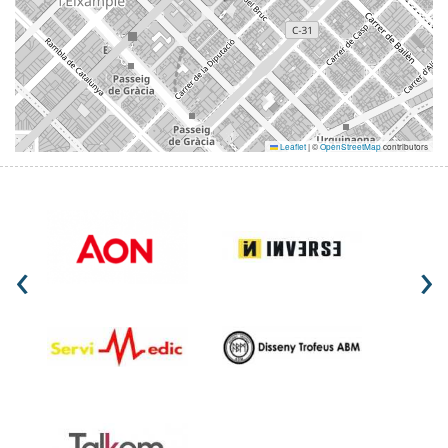
Leaflet
|
©
OpenStreetMap
contributors
‹
›