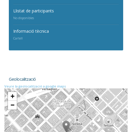
Llistat de participants
No disponibles
Informació tècnica
Cartell
Geolocalització
Veure la geolocalització a google maps
+
−