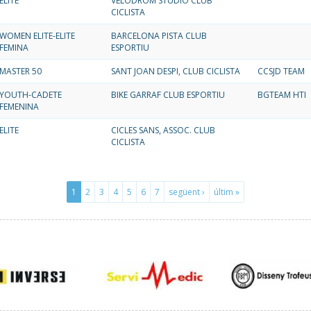
ELITE
VELODROM STUDIO CLUB
CICLISTA
WOMEN ELITE-ELITE
BARCELONA PISTA CLUB
FEMINA
ESPORTIU
MASTER 50
SANT JOAN DESPI, CLUB CICLISTA
CCSJD TEAM
YOUTH-CADETE
BIKE GARRAF CLUB ESPORTIU
BGTEAM HTI
FEMENINA
ELITE
CICLES SANS, ASSOC. CLUB
CICLISTA
1
2
3
4
5
6
7
següent ›
últim »