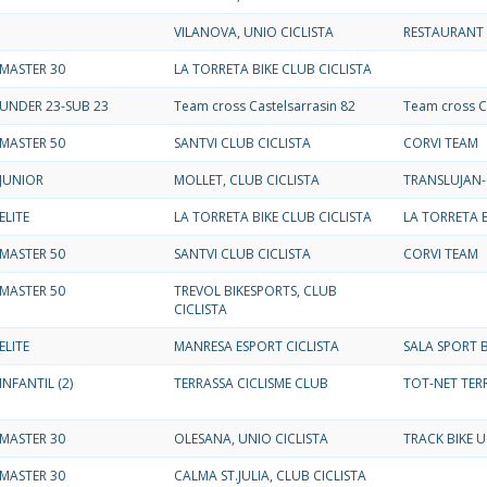
VILANOVA, UNIO CICLISTA
RESTAURANT
MASTER 30
LA TORRETA BIKE CLUB CICLISTA
UNDER 23-SUB 23
Team cross Castelsarrasin 82
Team cross C
MASTER 50
SANTVI CLUB CICLISTA
CORVI TEAM
JUNIOR
MOLLET, CLUB CICLISTA
TRANSLUJAN-
ELITE
LA TORRETA BIKE CLUB CICLISTA
LA TORRETA B
MASTER 50
SANTVI CLUB CICLISTA
CORVI TEAM
MASTER 50
TREVOL BIKESPORTS, CLUB
CICLISTA
ELITE
MANRESA ESPORT CICLISTA
SALA SPORT B
INFANTIL (2)
TERRASSA CICLISME CLUB
TOT-NET TER
MASTER 30
OLESANA, UNIO CICLISTA
TRACK BIKE 
MASTER 30
CALMA ST.JULIA, CLUB CICLISTA