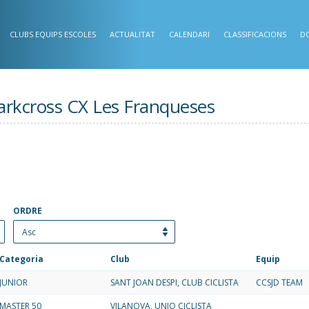
CLUBS EQUIPS ESCOLES
ACTUALITAT
CALENDARI
CLASSIFICACIONS
D
 Darkcross CX Les Franqueses
ORDRE
Categoria
Club
Equip
JUNIOR
SANT JOAN DESPI, CLUB CICLISTA
CCSJD TEAM
MASTER 50
VILANOVA, UNIO CICLISTA