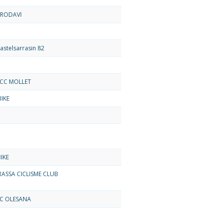
 RODAVI
astelsarrasin 82
CC MOLLET
IKE
IKE
RASSA CICLISME CLUB
UC OLESANA