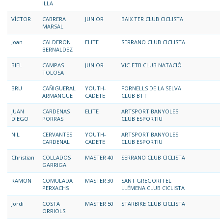
ILLA
VÍCTOR
CABRERA
JUNIOR
BAIX TER CLUB CICLISTA
MARSAL
Joan
CALDERON
ELITE
SERRANO CLUB CICLISTA
BERNALDEZ
BIEL
CAMPAS
JUNIOR
VIC-ETB CLUB NATACIÓ
TOLOSA
BRU
CAÑIGUERAL
YOUTH-
FORNELLS DE LA SELVA
ARMANGUE
CADETE
CLUB BTT
JUAN
CARDENAS
ELITE
ARTSPORT BANYOLES
DIEGO
PORRAS
CLUB ESPORTIU
NIL
CERVANTES
YOUTH-
ARTSPORT BANYOLES
CARDENAL
CADETE
CLUB ESPORTIU
Christian
COLLADOS
MASTER 40
SERRANO CLUB CICLISTA
GARRIGA
RAMON
COMULADA
MASTER 30
SANT GREGORI I EL
PERXACHS
LLÉMENA CLUB CICLISTA
Jordi
COSTA
MASTER 50
STARBIKE CLUB CICLISTA
ORRIOLS