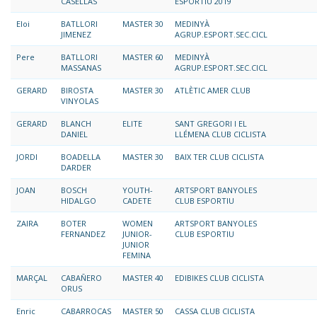
CASELLAS
ESPORTIU 2019
Eloi
BATLLORI
MASTER 30
MEDINYÀ
JIMENEZ
AGRUP.ESPORT.SEC.CICL
Pere
BATLLORI
MASTER 60
MEDINYÀ
MASSANAS
AGRUP.ESPORT.SEC.CICL
GERARD
BIROSTA
MASTER 30
ATLÈTIC AMER CLUB
VINYOLAS
GERARD
BLANCH
ELITE
SANT GREGORI I EL
DANIEL
LLÉMENA CLUB CICLISTA
JORDI
BOADELLA
MASTER 30
BAIX TER CLUB CICLISTA
DARDER
JOAN
BOSCH
YOUTH-
ARTSPORT BANYOLES
HIDALGO
CADETE
CLUB ESPORTIU
ZAIRA
BOTER
WOMEN
ARTSPORT BANYOLES
FERNANDEZ
JUNIOR-
CLUB ESPORTIU
JUNIOR
FEMINA
MARÇAL
CABAÑERO
MASTER 40
EDIBIKES CLUB CICLISTA
ORUS
Enric
CABARROCAS
MASTER 50
CASSA CLUB CICLISTA