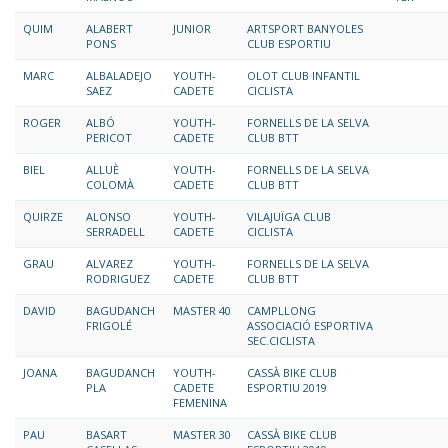
QUIM
ALABERT
JUNIOR
ARTSPORT BANYOLES
PONS
CLUB ESPORTIU
MARC
ALBALADEJO
YOUTH-
OLOT CLUB INFANTIL
SAEZ
CADETE
CICLISTA
ROGER
ALBÓ
YOUTH-
FORNELLS DE LA SELVA
PERICOT
CADETE
CLUB BTT
BIEL
ALLUÈ
YOUTH-
FORNELLS DE LA SELVA
COLOMÀ
CADETE
CLUB BTT
QUIRZE
ALONSO
YOUTH-
VILAJUÏGA CLUB
SERRADELL
CADETE
CICLISTA
GRAU
ALVAREZ
YOUTH-
FORNELLS DE LA SELVA
RODRIGUEZ
CADETE
CLUB BTT
DAVID
BAGUDANCH
MASTER 40
CAMPLLONG
FRIGOLÉ
ASSOCIACIÓ ESPORTIVA
SEC.CICLISTA
JOANA
BAGUDANCH
YOUTH-
CASSÀ BIKE CLUB
PLA
CADETE
ESPORTIU 2019
FEMENINA
PAU
BASART
MASTER 30
CASSÀ BIKE CLUB