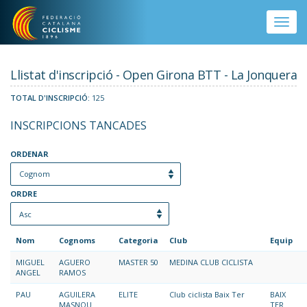
Vés al contingut
Toggle
naviga
Llistat d'inscripció - Open Girona BTT - La Jonquera
TOTAL D'INSCRIPCIÓ:
125
INSCRIPCIONS TANCADES
ORDENAR
ORDRE
Nom
Cognoms
Categoria
Club
Equip
MIGUEL
AGUERO
MASTER 50
MEDINA CLUB CICLISTA
ANGEL
RAMOS
PAU
AGUILERA
ELITE
Club ciclista Baix Ter
BAIX
MASNOU
TER