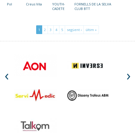
Pol
Creus Vila
YOUTH-
FORNELLS DE LA SELVA
CADETE
CLUB BTT
1
2
3
4
5
següent ›
últim »
‹
›