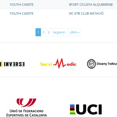
YOUTH-CADETE
SPORT CICLISTA ALQUERIENSE
YOUTH-CADETE
VIC-ETB CLUB NATACIÓ
1
2
3
següent ›
últim »