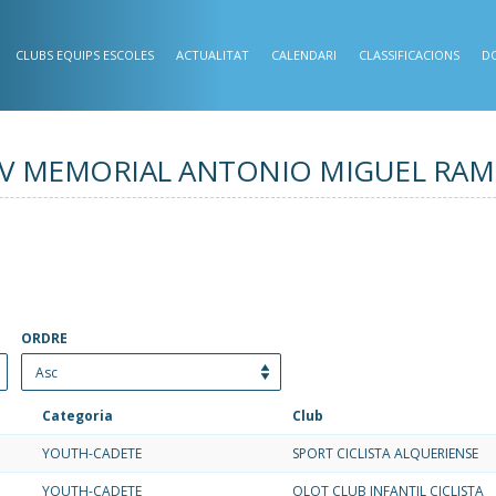
CLUBS EQUIPS ESCOLES
ACTUALITAT
CALENDARI
CLASSIFICACIONS
D
ó - XIV MEMORIAL ANTONIO MIGUEL RAM
ORDRE
Categoria
Club
YOUTH-CADETE
SPORT CICLISTA ALQUERIENSE
YOUTH-CADETE
OLOT CLUB INFANTIL CICLISTA