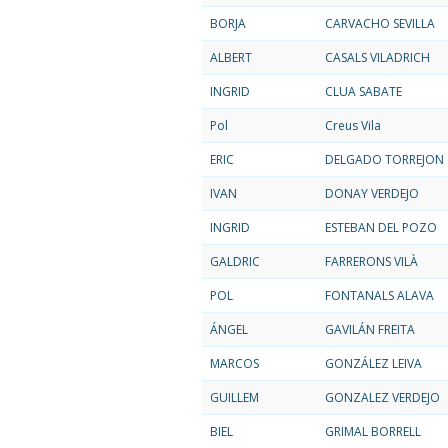
BORJA
CARVACHO SEVILLA
ALBERT
CASALS VILADRICH
INGRID
CLUA SABATE
Pol
Creus Vila
ERIC
DELGADO TORREJON
IVAN
DONAY VERDEJO
INGRID
ESTEBAN DEL POZO
GALDRIC
FARRERONS VILÀ
POL
FONTANALS ALAVA
ÁNGEL
GAVILÁN FREITA
MARCOS
GONZÁLEZ LEIVA
GUILLEM
GONZALEZ VERDEJO
BIEL
GRIMAL BORRELL