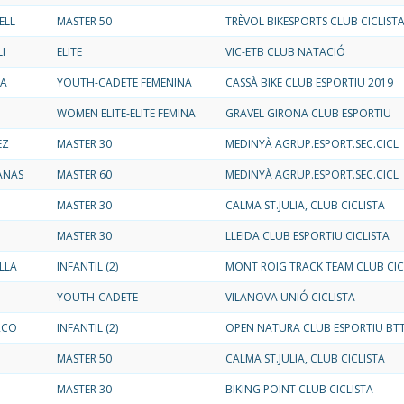
ELL
MASTER 50
TRÈVOL BIKESPORTS CLUB CICLIST
I
ELITE
VIC-ETB CLUB NATACIÓ
LA
YOUTH-CADETE FEMENINA
CASSÀ BIKE CLUB ESPORTIU 2019
WOMEN ELITE-ELITE FEMINA
GRAVEL GIRONA CLUB ESPORTIU
EZ
MASTER 30
MEDINYÀ AGRUP.ESPORT.SEC.CICL
ANAS
MASTER 60
MEDINYÀ AGRUP.ESPORT.SEC.CICL
MASTER 30
CALMA ST.JULIA, CLUB CICLISTA
MASTER 30
LLEIDA CLUB ESPORTIU CICLISTA
LLA
INFANTIL (2)
MONT ROIG TRACK TEAM CLUB CIC
YOUTH-CADETE
VILANOVA UNIÓ CICLISTA
RCO
INFANTIL (2)
OPEN NATURA CLUB ESPORTIU BT
MASTER 50
CALMA ST.JULIA, CLUB CICLISTA
MASTER 30
BIKING POINT CLUB CICLISTA