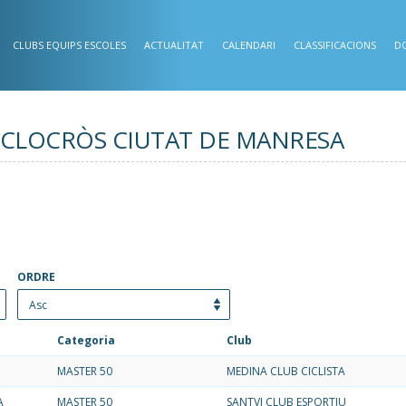
CLUBS EQUIPS ESCOLES
ACTUALITAT
CALENDARI
CLASSIFICACIONS
D
ó - CICLOCRÒS CIUTAT DE MANRESA
ORDRE
Categoria
Club
MASTER 50
MEDINA CLUB CICLISTA
A
MASTER 50
SANTVI CLUB ESPORTIU