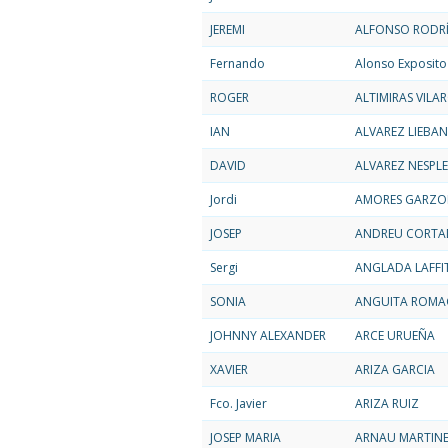
JEREMI
ALFONSO RODR
Fernando
Alonso Exposito
ROGER
ALTIMIRAS VILA
IAN
ALVAREZ LIEBA
DAVID
ALVAREZ NESPLE
Jordi
AMORES GARZ
JOSEP
ANDREU CORTA
Sergi
ANGLADA LAFFI
SONIA
ANGUITA ROMA
JOHNNY ALEXANDER
ARCE URUEÑA
XAVIER
ARIZA GARCIA
Fco. Javier
ARIZA RUIZ
JOSEP MARIA
ARNAU MARTIN