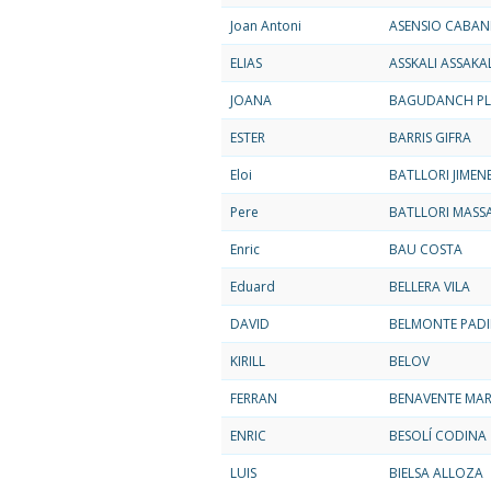
Joan Antoni
ASENSIO CABAN
ELIAS
ASSKALI ASSAKAL
JOANA
BAGUDANCH P
ESTER
BARRIS GIFRA
Eloi
BATLLORI JIMEN
Pere
BATLLORI MASS
Enric
BAU COSTA
Eduard
BELLERA VILA
DAVID
BELMONTE PADI
KIRILL
BELOV
FERRAN
BENAVENTE MA
ENRIC
BESOLÍ CODINA
LUIS
BIELSA ALLOZA