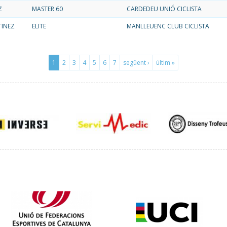
Z
MASTER 60
CARDEDEU UNIÓ CICLISTA
TINEZ
ELITE
MANLLEUENC CLUB CICLISTA
1
2
3
4
5
6
7
següent ›
últim »