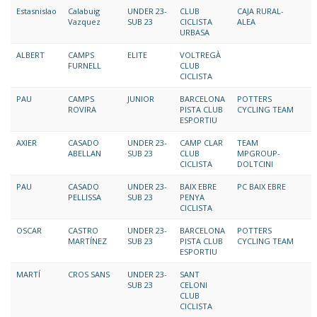
Estasnislao
Calabuig
UNDER 23-
CLUB
CAJA RURAL-
Vazquez
SUB 23
CICLISTA
ALEA
URBASA
ALBERT
CAMPS
ELITE
VOLTREGÀ
FURNELL
CLUB
CICLISTA
PAU
CAMPS
JUNIOR
BARCELONA
POTTERS
ROVIRA
PISTA CLUB
CYCLING TEAM
ESPORTIU
AXIER
CASADO
UNDER 23-
CAMP CLAR
TEAM
ABELLAN
SUB 23
CLUB
MPGROUP-
CICLISTA
DOLTCINI
PAU
CASADO
UNDER 23-
BAIX EBRE
PC BAIX EBRE
PELLISSA
SUB 23
PENYA
CICLISTA
OSCAR
CASTRO
UNDER 23-
BARCELONA
POTTERS
MARTÍNEZ
SUB 23
PISTA CLUB
CYCLING TEAM
ESPORTIU
MARTÍ
CROS SANS
UNDER 23-
SANT
SUB 23
CELONI
CLUB
CICLISTA