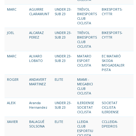
MARC
AGUIRRE
UNDER 23-
TRÈVOL
BIKESPORTS-
CLARAMUNT
SUB 23
BIKESPORTS
CYTTR
CLUB
CICLISTA
JOEL
ALCARAZ
UNDER 23-
TRÈVOL
BIKESPORTS-
PEREZ
SUB 23
BIKESPORTS
CYTTR
CLUB
CICLISTA
MARC
ALVARO
UNDER 23-
MATARO
EC MATARÓ
LOBATO
SUB 23
ESPORT
SKODA
CICLISTA
MOGADEALER
PISTA
ROGER
ANDAVERT
ELITE
MIAMI -
MARTINEZ
MEGABICI
CLUB
CICLISTA
ALEIX
Aranda
UNDER 23-
ILERDENSE
SOCIETAT
Hernandez
SUB 23
SOCIETAT
CICLISTA
CICLISTA
ILERDENSE
XAVIER
BALAGUÉ
ELITE
LLEIDA
CCLLEIDA-
SOLSONA
CLUB
DPEDROS
ESPORTIU
CICLISTA