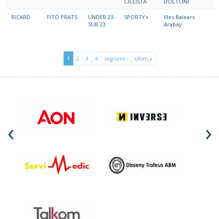
CICLISTA
DOLTCINI
RICARD
FITÓ PRATS
UNDER 23-
SPORTY+
Illes Balears
SUB 23
Arabay
1
2
3
4
següent ›
últim »
‹
›