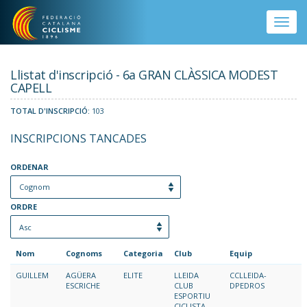
Vés al contingut
Toggle
naviga
Llistat d'inscripció - 6a GRAN CLÀSSICA MODEST
CAPELL
TOTAL D'INSCRIPCIÓ:
103
INSCRIPCIONS TANCADES
ORDENAR
ORDRE
Nom
Cognoms
Categoria
Club
Equip
GUILLEM
AGÜERA
ELITE
LLEIDA
CCLLEIDA-
ESCRICHE
CLUB
DPEDROS
ESPORTIU
CICLISTA