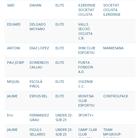
SAID
DAHAN
ELITE
ILERDENSE
SOCIETAT
SOCIETAT
CICLISTA
CICLISTA
ILERDENSE
EDUARD
DELGADO
ELITE
VALLS
MOYANO
SECCIÓ
CICLISTA
C.B.
ANTONI
DIAZ LOPEZ
ELITE
3HM CLUB
MANRESANA
ESPORTIU
PAU JOSEP
DOMENECH
ELITE
PUNTA
CALLAU
FONDON
A.D.
MIQUEL
ESCOLÀ
ELITE
OSCENSE
PIÑOL
C.C.
JAUME
ESPUIS REL
ELITE
MONTSIA
CONTROLPACK
CLUB
ESPORTIU
Eric
FERNANDEZ
UNDER 23-
SPORTY+
GRAU
SUB 23
JAUME
FIGULS
UNDER 23-
CAMP CLAR
TEAM
SELLARES
SUB 23
CLUB
MPGROUP-