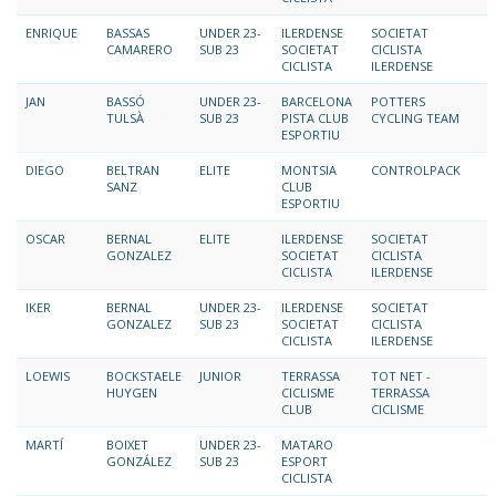
ENRIQUE
BASSAS
UNDER 23-
ILERDENSE
SOCIETAT
CAMARERO
SUB 23
SOCIETAT
CICLISTA
CICLISTA
ILERDENSE
JAN
BASSÓ
UNDER 23-
BARCELONA
POTTERS
TULSÀ
SUB 23
PISTA CLUB
CYCLING TEAM
ESPORTIU
DIEGO
BELTRAN
ELITE
MONTSIA
CONTROLPACK
SANZ
CLUB
ESPORTIU
OSCAR
BERNAL
ELITE
ILERDENSE
SOCIETAT
GONZALEZ
SOCIETAT
CICLISTA
CICLISTA
ILERDENSE
IKER
BERNAL
UNDER 23-
ILERDENSE
SOCIETAT
GONZALEZ
SUB 23
SOCIETAT
CICLISTA
CICLISTA
ILERDENSE
LOEWIS
BOCKSTAELE
JUNIOR
TERRASSA
TOT NET -
HUYGEN
CICLISME
TERRASSA
CLUB
CICLISME
MARTÍ
BOIXET
UNDER 23-
MATARO
GONZÁLEZ
SUB 23
ESPORT
CICLISTA