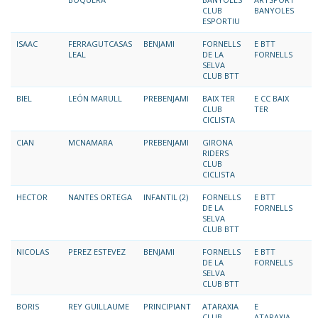
CLUB
BANYOLES
ESPORTIU
ISAAC
FERRAGUTCASAS
BENJAMI
FORNELLS
E BTT
LEAL
DE LA
FORNELLS
SELVA
CLUB BTT
BIEL
LEÓN MARULL
PREBENJAMI
BAIX TER
E CC BAIX
CLUB
TER
CICLISTA
CIAN
MCNAMARA
PREBENJAMI
GIRONA
RIDERS
CLUB
CICLISTA
HECTOR
NANTES ORTEGA
INFANTIL (2)
FORNELLS
E BTT
DE LA
FORNELLS
SELVA
CLUB BTT
NICOLAS
PEREZ ESTEVEZ
BENJAMI
FORNELLS
E BTT
DE LA
FORNELLS
SELVA
CLUB BTT
BORIS
REY GUILLAUME
PRINCIPIANT
ATARAXIA
E
CLUB
ATARAXIA