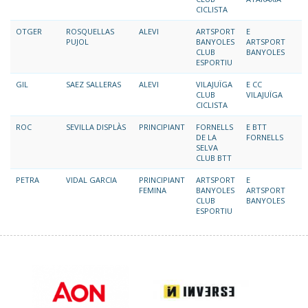
CICLISTA
OTGER
ROSQUELLAS
ALEVI
ARTSPORT
E
PUJOL
BANYOLES
ARTSPORT
CLUB
BANYOLES
ESPORTIU
GIL
SAEZ SALLERAS
ALEVI
VILAJUÏGA
E CC
CLUB
VILAJUÏGA
CICLISTA
ROC
SEVILLA DISPLÀS
PRINCIPIANT
FORNELLS
E BTT
DE LA
FORNELLS
SELVA
CLUB BTT
PETRA
VIDAL GARCIA
PRINCIPIANT
ARTSPORT
E
FEMINA
BANYOLES
ARTSPORT
CLUB
BANYOLES
ESPORTIU