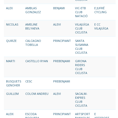
ALEX
AMBLAS
BENJAMI
VIC-ETB
E JUFRÉ
GONZALEZ
CLUB
CYCLING
NATACIÓ
NICOLAS
AMELINE
ALEVI
VILAJUÏGA
E CC
BELYAEVA
CLUB
VILAJUÏGA
CICLISTA
QUIRZE
CALCAGNO
PRINCIPIANT
SANTA
TOBELLA
SUSANNA
CLUB
CICLISTA
MARTI
CASTELLO RYAN
PREBENJAMI
GIRONA
RIDERS
CLUB
CICLISTA
BUSQUETS
CESC
PREBENJAMI
GENOHER
GUILLEM
COLOM ANDREU
ALEVI
SACALM-
EXPRES
CLUB
CICLISTA
ALEIX
ESCODA
PRINCIPIANT
ARTSPORT
E
BOQUERA
BANYOLES
ARTSPORT