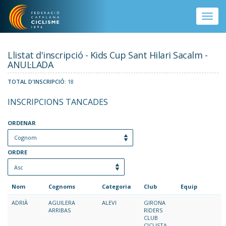
Vés al contingut
Toggle
naviga
Llistat d'inscripció - Kids Cup Sant Hilari Sacalm -
ANUL·LADA
TOTAL D'INSCRIPCIÓ:
18
INSCRIPCIONS TANCADES
ORDENAR
ORDRE
Nom
Cognoms
Categoria
Club
Equip
ADRIÀ
AGUILERA
ALEVI
GIRONA
ARRIBAS
RIDERS
CLUB
CICLISTA