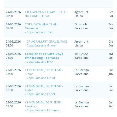
24/05/2026
GR AGRAMUNT GRAVEL RACE -
Agramunt
Grave
08:00
NO COMPETITIVA
Lleida
Compe
24/05/2026
COPA CATALANA TRIAL -
Gironella
Trial
08:00
Gironella
Barcelona
Compe
Copa Catalana Trial
24/05/2026
I GR AGRAMUNT GRAVEL RACE
Agramunt
Grave
08:00
Copa Catalana Gravel
Lleida
Compe
23/05/2026
Campionat de Catalunya
TERRASSA
BMX
06:00
BMX Racing - Terrassa
Barcelona
Circui
Copa Catalana BMX
23/05/2026
XII MEMORIAL JOSEP SEGÚ -
La Garriga
Carre
03:00
Junior
Barcelona
Junior
Copa Catalana Junior
23/05/2026
XII MEMORIAL JOSEP SEGÚ -
La Garriga
Carre
03:00
Cadet
Barcelona
Cadet
Copa Catalana Cadet
23/05/2026
XII MEMORIAL JOSEP SEGÚ -
La Garriga
Carre
03:00
Fèmines
Barcelona
Fèmin
Copa Catalana Fèmines