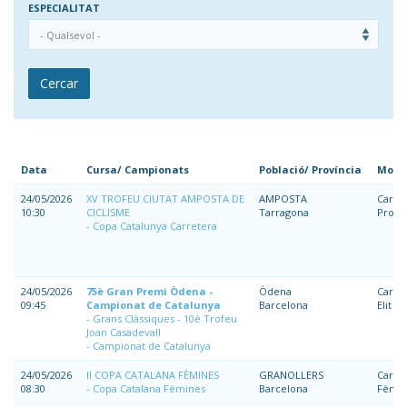
ESPECIALITAT
Cercar
Data
Cursa/ Campionats
Població/ Província
Moda
24/05/2026
XV TROFEU CIUTAT AMPOSTA DE
AMPOSTA
Carre
10:30
CICLISME
Tarragona
Prom
Copa Catalunya Carretera
24/05/2026
75è Gran Premi Òdena -
Òdena
Carre
09:45
Campionat de Catalunya
Barcelona
Elit
Grans Clàssiques - 10è Trofeu
Joan Casadevall
Campionat de Catalunya
24/05/2026
II COPA CATALANA FÈMINES
GRANOLLERS
Carre
08:30
Copa Catalana Fèmines
Barcelona
Fèmin