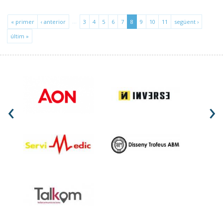
…
« primer
‹ anterior
3
4
5
6
7
8
9
10
11
següent ›
últim »
‹
›