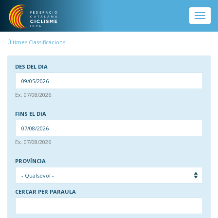
Vés al contingut
Toggle
naviga
Últimes Classificacions
DES DEL DIA
DAT
Ex. 07/08/2026
DES DEL DIA
FINS EL DIA
DAT
Ex. 07/08/2026
FINS EL DIA
PROVÍNCIA
CERCAR PER PARAULA