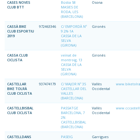
CASES NOVES
Bústia 58
Osona
CLUB BTT
MASIES DE
RODA, LES
(BARCELONA)
CASSÀ BIKE
972463346
C/ EMPORDÀ Nº
Gironès
CLUB ESPORTIU
9 2N-1A
2019
CASSA DE LA
SELVA
(GIRONA)
CASSA CLUB
veïnat de
Gironès
CICLISTA
montroig, 13
CASSA DE LA
SELVA
(GIRONA)
CASTELLAR
937474179
C/ MAJOR Nº 35
Vallès
www.biketolr
BIKE TOLRÀ
CASTELLAR DEL
Occidental
CLUB CICLISTA
VALLES
(BARCELONA)
CASTELLBISBAL
PASSATGE
Vallès
www.cccastellb
CLUB CICLISTA
BARCELONA, 7
Occidental
2N.
CASTELLBISBAL
(BARCELONA)
CASTELLDANS
PASEIG
Garrigues