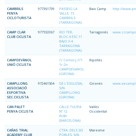
CAMBRILS
977361739
PASSEIG LA
Baix Camp
http://www.pen
PENYA
SALLE, 15
CICLOTURISTA
CAMBRILS
(TARRAGONA)
CAMP CLAR
977553367
RIO TER,
Tarragonès
www.cccampo
CLUB CICLISTA
BLOC.4 ESC.11
BAJO 3-4
TARRAGONA
(TARRAGONA)
CAMPDEVÀNOL
C/ Comerç nº1
Ripollès
UNIÓ CICLISTA
1r-2n
CAMPDEVANOL
(GIRONA)
CAMPLLONG
972461504
DE L´ESGLESIA,
Gironès
www.aecampll
ASSOCIACIÓ
S/N.
ESPORTIVA
CAMPLLONG
SEC.CICLISTA
(GIRONA)
CAN PALET
CALLE TULIPA
Vallès
PENYA CICLISTA
Nº 12
Occidental
RUBI
(BARCELONA)
CAÑAS TRIAL
CTRA. DELS SIS
Maresme
ACADEMY CLUB
POBLES, S/N.