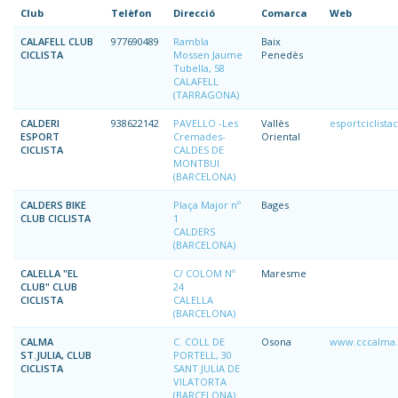
Club
Telèfon
Direcció
Comarca
Web
CALAFELL CLUB
977690489
Rambla
Baix
CICLISTA
Mossen Jaume
Penedès
Tubella, 58
CALAFELL
(TARRAGONA)
CALDERI
938622142
PAVELLO -Les
Vallès
esportciclistac
ESPORT
Cremades-
Oriental
CICLISTA
CALDES DE
MONTBUI
(BARCELONA)
CALDERS BIKE
Plaça Major nº
Bages
CLUB CICLISTA
1
CALDERS
(BARCELONA)
CALELLA "EL
C/ COLOM Nº
Maresme
CLUB" CLUB
24
CICLISTA
CALELLA
(BARCELONA)
CALMA
C. COLL DE
Osona
www.cccalma.
ST.JULIA, CLUB
PORTELL, 30
CICLISTA
SANT JULIA DE
VILATORTA
(BARCELONA)