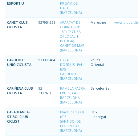
ESPORTIU
PREMIA DE
DALT
(BARCELONA)
CANET CLUB
937954261
APARTAT DE
Maresme
www.clubcicli
CICLISTA
CORREUS Nº
180 (C/ CUBA,
24 LOCAL 1 -
BOTIGA)
CANET DE MAR
(BARCELONA)
CARDEDEU
933308404
CTRA.
Vallès
UNIÓ CICLISTA
DOSRIUS, 194
Oriental
BXS
CARDEDEU
(BARCELONA)
CARIÑENA CLUB
93
RAMBLA FABRA
Barcelonès
CICLISTA
3117601
I PUIG, 64
BARCELONA
(BARCELONA)
CASABLANCA-
Plaça Joan XXIII
Baix
ST BOI CLUB
nº 6
Llobregat
CICLIST
SANT BOI DE
LLOBREGAT
(BARCELONA)