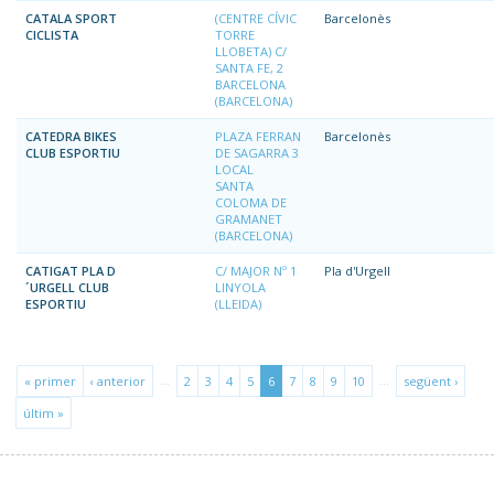
CATALA SPORT
(CENTRE CÍVIC
Barcelonès
CICLISTA
TORRE
LLOBETA) C/
SANTA FE, 2
BARCELONA
(BARCELONA)
CATEDRA BIKES
PLAZA FERRAN
Barcelonès
CLUB ESPORTIU
DE SAGARRA 3
LOCAL
SANTA
COLOMA DE
GRAMANET
(BARCELONA)
CATIGAT PLA D
C/ MAJOR Nº 1
Pla d'Urgell
´URGELL CLUB
LINYOLA
ESPORTIU
(LLEIDA)
…
…
« primer
‹ anterior
2
3
4
5
6
7
8
9
10
següent ›
últim »