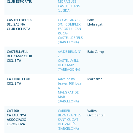
CLUB ESPORTIU
MORAGUES
CASTELLDANS
(LLEIDA)
CASTELLDEFELS
C/ CASTANYER,
Baix
BEL SABINA
S/N -COMPLEX
Llobregat
CLUB CICLISTA
ESPORTIU CAN
ROCA-
CASTELLDEFELS
(BARCELONA)
CASTELLVELL
AV.DE REUS, Nº
Baix Camp
DEL CAMP CLUB
20
CICLISTA
CASTELLVELL
DEL CAMP
(TARRAGONA)
CAT BIKE CLUB
Adva costa
Maresme
CICLISTA
brava, 108 local
A
MALGRAT DE
MAR
(BARCELONA)
CAT700
CARRER
Vallès
CATALUNYA
BERGARA Nº 28
Occidental
ASSOCIACIÓ
SANT CUGAT
ESPORTIVA
DEL VALLÉS
(BARCELONA)