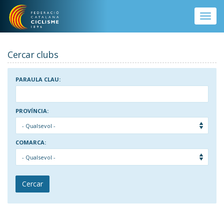
Vés al contingut
Toggle
naviga
Cercar clubs
PARAULA CLAU:
PROVÍNCIA:
COMARCA:
Cercar