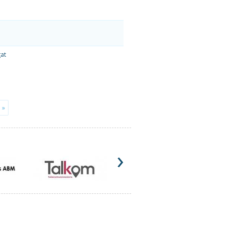
gat
 »
›