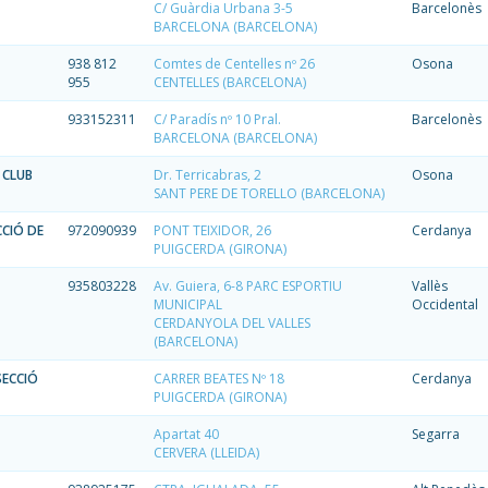
C/ Guàrdia Urbana 3-5
Barcelonès
BARCELONA (BARCELONA)
938 812
Comtes de Centelles nº 26
Osona
955
CENTELLES (BARCELONA)
933152311
C/ Paradís nº 10 Pral.
Barcelonès
BARCELONA (BARCELONA)
 CLUB
Dr. Terricabras, 2
Osona
SANT PERE DE TORELLO (BARCELONA)
CCIÓ DE
972090939
PONT TEIXIDOR, 26
Cerdanya
PUIGCERDA (GIRONA)
935803228
Av. Guiera, 6-8 PARC ESPORTIU
Vallès
MUNICIPAL
Occidental
CERDANYOLA DEL VALLES
(BARCELONA)
SECCIÓ
CARRER BEATES Nº 18
Cerdanya
PUIGCERDA (GIRONA)
Apartat 40
Segarra
CERVERA (LLEIDA)