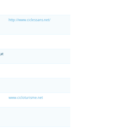
http://www.ciclessans.net/
gat
www.cicloturisme.net