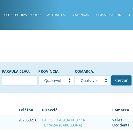
CLUBS EQUIPS ESCOLES
ACTUALITAT
CALENDARI
CLASSIFICACIONS
D
PARAULA CLAU:
PROVÍNCIA:
COMARCA:
Cercar
Telèfon
Direcció
Comarca
937353216
CARRER D´ÀLABA Nº 37 1R
Vallès
TERRASSA (BARCELONA)
Occidental