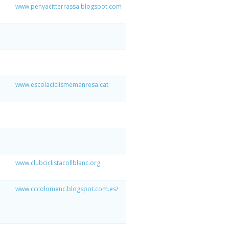
www.penyacitterrassa.blogspot.com
www.escolaciclismemanresa.cat
www.clubciclistacollblanc.org
www.cccolomenc.blogspot.com.es/