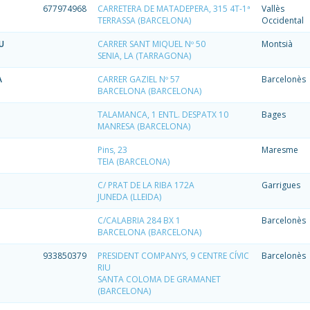
677974968
CARRETERA DE MATADEPERA, 315 4T-1ª
Vallès
TERRASSA (BARCELONA)
Occidental
U
CARRER SANT MIQUEL Nº 50
Montsià
SENIA, LA (TARRAGONA)
A
CARRER GAZIEL Nº 57
Barcelonès
BARCELONA (BARCELONA)
TALAMANCA, 1 ENTL. DESPATX 10
Bages
MANRESA (BARCELONA)
Pins, 23
Maresme
TEIA (BARCELONA)
C/ PRAT DE LA RIBA 172A
Garrigues
JUNEDA (LLEIDA)
C/CALABRIA 284 BX 1
Barcelonès
BARCELONA (BARCELONA)
933850379
PRESIDENT COMPANYS, 9 CENTRE CÍVIC
Barcelonès
RIU
SANTA COLOMA DE GRAMANET
(BARCELONA)