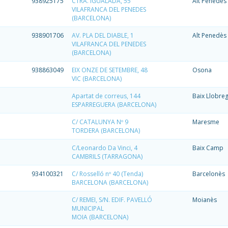
938925175
CTRA. IGUALADA, 55
Alt Penedès
VILAFRANCA DEL PENEDES
(BARCELONA)
938901706
AV. PLA DEL DIABLE, 1
Alt Penedès
VILAFRANCA DEL PENEDES
(BARCELONA)
938863049
EIX ONZE DE SETEMBRE, 48
Osona
VIC (BARCELONA)
Apartat de correus, 144
Baix Llobre
ESPARREGUERA (BARCELONA)
C/ CATALUNYA Nº 9
Maresme
TORDERA (BARCELONA)
C/Leonardo Da Vinci, 4
Baix Camp
CAMBRILS (TARRAGONA)
934100321
C/ Rosselló nº 40 (Tenda)
Barcelonès
BARCELONA (BARCELONA)
C/ REMEI, S/N. EDIF. PAVELLÓ
Moianès
MUNICIPAL
MOIA (BARCELONA)