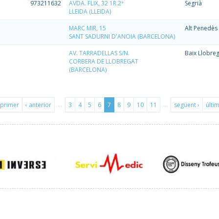
973211632
AVDA. FLIX, 32 1R.2ª
Segrià
LLEIDA (LLEIDA)
MARC MIR, 15
Alt Penedès
SANT SADURNI D'ANOIA (BARCELONA)
AV. TARRADELLAS S/N.
Baix Llobre
CORBERA DE LLOBREGAT
(BARCELONA)
…
…
 primer
‹ anterior
3
4
5
6
7
8
9
10
11
següent ›
últim