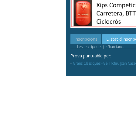
Inscripcions
Llistat d'inscrip
- Les inscripcions ja s'han tancat.
Prova puntuable per:
Grans Clàssiques - 8è Trofeu Joan Casa