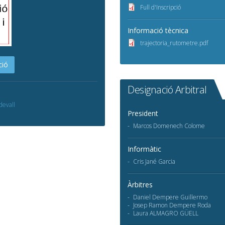
Full d'Inscripció
Informació tècnica
trajectoria_rutometre.pdf
ció
Designació Arbitral
devall
President
Marcos Domenech Colome
Informàtic
Cris Jané Garcia
Àrbitres
Daniel Dempere Guillermo
Josep Ramon Dempere Roda
Laura ALMAGRO GÜELL