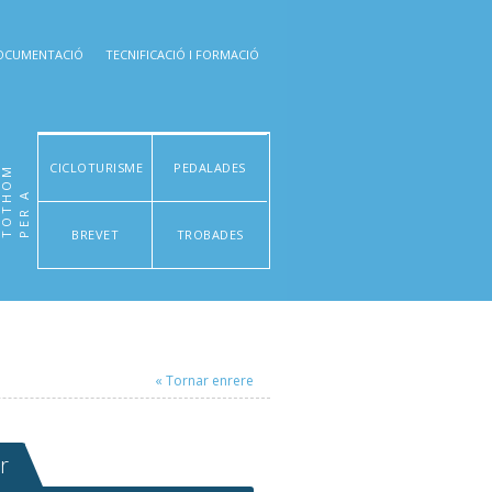
OCUMENTACIÓ
TECNIFICACIÓ I FORMACIÓ
CICLOTURISME
PEDALADES
M
P
E
R
A
T
O
T
H
O
BREVET
TROBADES
« Tornar enrere
r