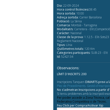
Dia:
22-09-2024
Hora control llicències:
08:45
Hora sortida:
10:00
Adreça sortida:
Carrer Barcelona
Població:
La Sènia
Comarca:
Montsià - Tarragona
Modalitat/s:
Carretera - Elit (Competició
Caràcter:
Nacional
Classe de la prova:
1.12.5 - Elit-Sots23 
Reglament Nacional
Tipus:
Línia
Quilòmetres totals:
120 Km
Categories participants:
SUB-23 - Elit
Id:
5242134
Observacions:
LÍMIT D'iNSCRITS: 200
Inscripcions Tanquen
DIMARTS previ a l
Plec de Procediments. Gestió d'Inscripci
No s'admetran Inscripcions a partir 
Si teniu problemes amb la inscripció escr
Per poder accedir a Zona Tècnica, cal
Federativa Competitiva o de Tècnic.
Feu Click per Compra/Acitivar Xip