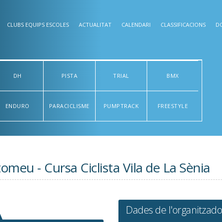
CLUBS EQUIPS ESCOLES
ACTUALITAT
CALENDARI
CLASSIFICACIONS
D
DH
PISTA
TRIAL
BMX
ENDURO
PARACICLISME
PUMPTRACK
FREESTYLE
omeu - Cursa Ciclista Vila de La Sènia
Dades de l'organitzado