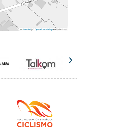
Leaflet
|
©
OpenStreetMap
contributors
›