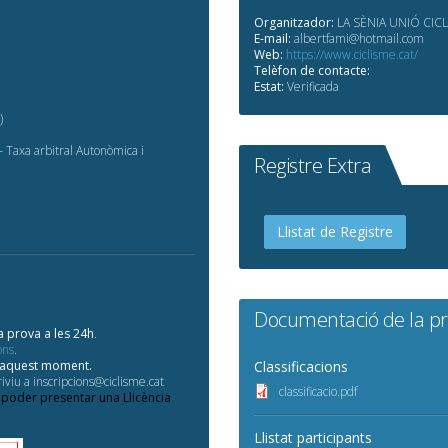
Organitzador:
LA SÈNIA UNIÓ CICL
E-mail:
albertfami@hotmail.com
Web:
https://www.ciclisme.cat/
Telèfon de contacte:
Estat:
Verificada
)
- Taxa arbitral Autonòmica i
Registre Extra
Llistat de Registre
Documentació de la p
a prova a les 24h
.
ons
.
d'aquest moment.
Classificacions
iviu a inscripcions@ciclisme.cat
classificacio.pdf
 poder presentar una Llicència
Llistat participants