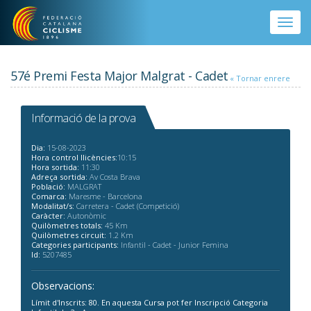
Vés al contingut
Toggle
naviga
57é Premi Festa Major Malgrat - Cadet
« Tornar enrere
Informació de la prova
Dia:
15-08-2023
Hora control llicències:
10:15
Hora sortida:
11:30
Adreça sortida:
Av Costa Brava
Població:
MALGRAT
Comarca:
Maresme - Barcelona
Modalitat/s:
Carretera - Cadet (Competició)
Caràcter:
Autonòmic
Quilòmetres totals:
45 Km
Quilòmetres circuit:
1.2 Km
Categories participants:
Infantil - Cadet - Junior Femina
Id:
5207485
Observacions:
Límit d'Inscrits: 80. En aquesta Cursa pot fer Inscripció Categoria