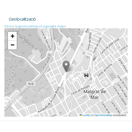
Geolocalització
Veure la geolocalització a google maps
+
−
Leaflet
|
©
OpenStreetMap
contributors