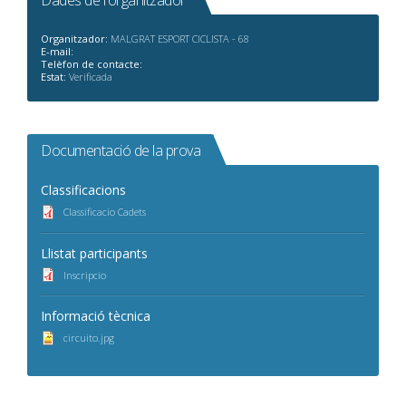
Dades de l'organitzador
Organitzador:
MALGRAT ESPORT CICLISTA - 68
E-mail:
Telèfon de contacte:
Estat:
Verificada
Documentació de la prova
Classificacions
Classificacio Cadets
Llistat participants
Inscripcio
Informació tècnica
circuito.jpg