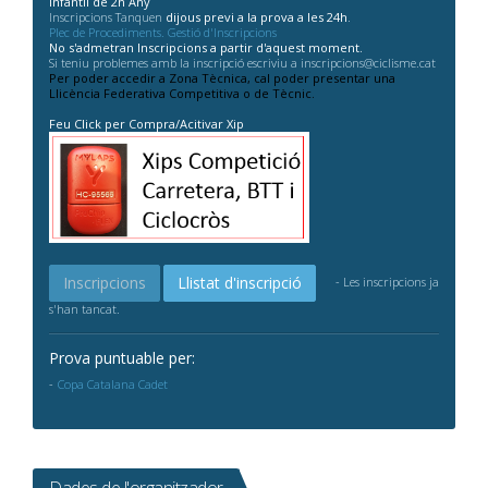
Infantil de 2n Any
Inscripcions Tanquen
dijous previ a la prova a les 24h
.
Plec de Procediments. Gestió d'Inscripcions
No s'admetran Inscripcions a partir d'aquest moment.
Si teniu problemes amb la inscripció escriviu a inscripcions@ciclisme.cat
Per poder accedir a Zona Tècnica, cal poder presentar una
Llicència Federativa Competitiva o de Tècnic.
Feu Click per Compra/Acitivar Xip
Inscripcions
Llistat d'inscripció
- Les inscripcions ja
s'han tancat.
Prova puntuable per:
Copa Catalana Cadet