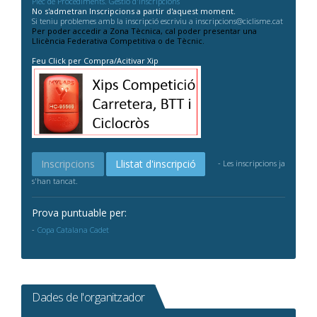
Plec de Procediments. Gestió d'Inscripcions
No s'admetran Inscripcions a partir d'aquest moment.
Si teniu problemes amb la inscripció escriviu a inscripcions@ciclisme.cat
Per poder accedir a Zona Tècnica, cal poder presentar una
Llicència Federativa Competitiva o de Tècnic.
Feu Click per Compra/Acitivar Xip
Inscripcions
Llistat d'inscripció
- Les inscripcions ja
s'han tancat.
Prova puntuable per:
Copa Catalana Cadet
Dades de l'organitzador