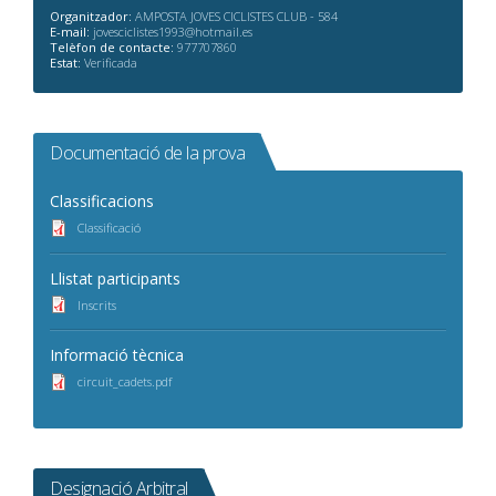
Organitzador:
AMPOSTA JOVES CICLISTES CLUB - 584
E-mail:
jovesciclistes1993@hotmail.es
Telèfon de contacte:
977707860
Estat:
Verificada
Documentació de la prova
Classificacions
Classificació
Llistat participants
Inscrits
Informació tècnica
circuit_cadets.pdf
Designació Arbitral