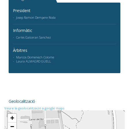
President
Josep Ramon Dempere Roda
Informàtic
Carles Galceran Sanchez
Àrbitres
Marcos Domenech Colome
Laura ALMAGRO GÜELL
Geolocalització
Veure la geolocalització a google maps
+
−