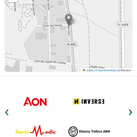
Leaflet
|
©
OpenStreetMap
contributors
‹
›