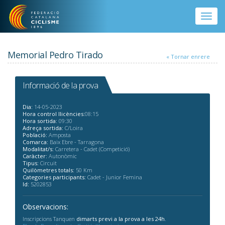
Vés al contingut
Toggle
naviga
Memorial Pedro Tirado
« Tornar enrere
Informació de la prova
Dia:
14-05-2023
Hora control llicències:
08:15
Hora sortida:
09:30
Adreça sortida:
C/Loira
Població:
Amposta
Comarca:
Baix Ebre - Tarragona
Modalitat/s:
Carretera - Cadet (Competició)
Caràcter:
Autonòmic
Tipus:
Circuit
Quilòmetres totals:
50 Km
Categories participants:
Cadet - Junior Femina
Id:
5202853
Observacions:
Inscripcions Tanquen
dimarts previ a la prova a les 24h
.