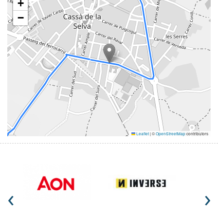
+
−
Leaflet
|
©
OpenStreetMap
contributors
‹
›