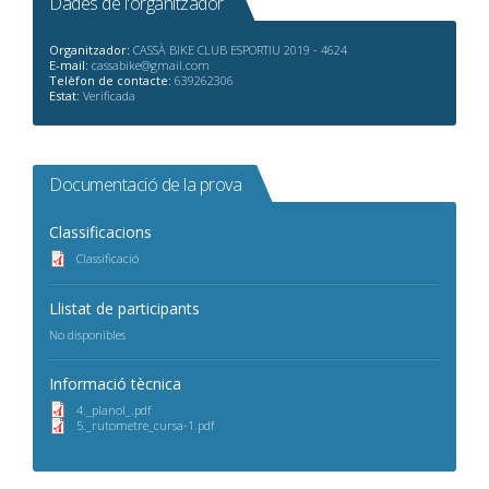
Dades de l'organitzador
Organitzador:
CASSÀ BIKE CLUB ESPORTIU 2019 - 4624
E-mail:
cassabike@gmail.com
Telèfon de contacte:
639262306
Estat:
Verificada
Documentació de la prova
Classificacions
Classificació
Llistat de participants
No disponibles
Informació tècnica
4._planol_.pdf
5._rutometre_cursa-1.pdf