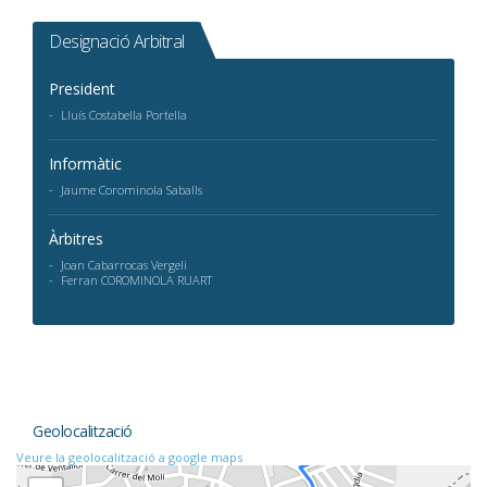
Designació Arbitral
President
Lluís Costabella Portella
Informàtic
Jaume Corominola Saballs
Àrbitres
Joan Cabarrocas Vergeli
Ferran COROMINOLA RUART
Geolocalització
Veure la geolocalització a google maps