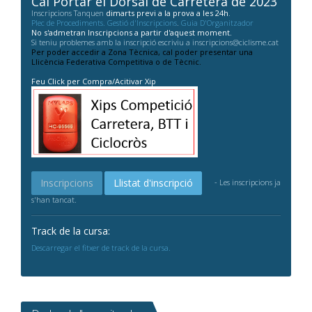
Cal Portar el Dorsal de Carretera de 2023
Inscripcions Tanquen
dimarts previ a la prova a les 24h
.
Plec de Procediments. Gestió d'Inscripcions
.
Guia D'Organitzador
No s'admetran Inscripcions a partir d'aquest moment.
Si teniu problemes amb la inscripció escriviu a inscripcions@ciclisme.cat
Per poder accedir a Zona Tècnica, cal poder presentar una
Llicència Federativa Competitiva o de Tècnic.
Feu Click per Compra/Acitivar Xip
Inscripcions
Llistat d'inscripció
- Les inscripcions ja
s'han tancat.
Track de la cursa:
Descarregar el fitxer de track de la cursa.