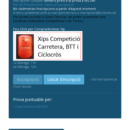
Inscripcions Tanquen
dimarts previ a la prova a les 24h
.
Plec de Procediments. Gestió d'Inscripcions
No s'admetran Inscripcions a partir d'aquest moment.
Si teniu problemes amb la inscripció escriviu a inscripcions@ciclisme.cat
Per poder accedir a Zona Tècnica, cal poder presentar una
Llicència Federativa Competitiva o de Tècnic.
Feu Click per Compra/Acitivar Xip
1a Mànega: 11h
2a Mànega: 12h
Inscripcions
Llistat d'inscripció
- Les inscripcions ja
s'han tancat.
Prova puntuable per:
Copa Catalana MiniDH