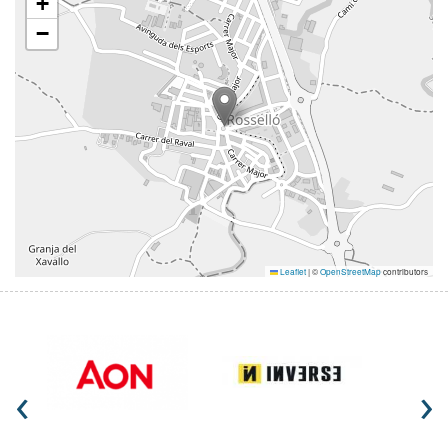
+
−
Leaflet
|
©
OpenStreetMap
contributors
‹
›