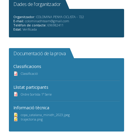
Dades de l'organitzador
Organitzador:
COLOMINA PENYA CICLISTA - 722
E-mail:
colominadhteam@gmail.com
Telèfon de contacte:
696982411
Estat:
Verificada
Documentació de la prova
Classificacions
Classificació
Llistat participants
Ordre Sortida 1ª Serie
Informació tècnica
copa_catalana_minidh_2023.jpeg
trajectoria.png