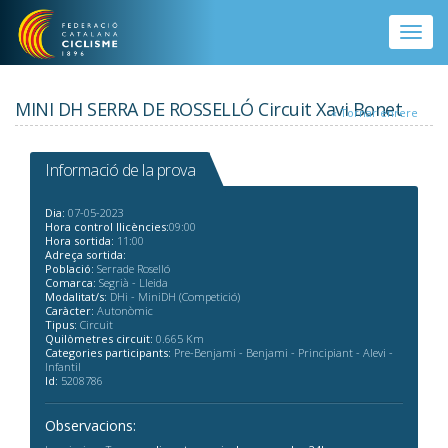
Vés al contingut
Toggle
naviga
MINI DH SERRA DE ROSSELLÓ Circuit Xavi Bonet
« Tornar enrere
Informació de la prova
Dia:
07-05-2023
Hora control llicències:
09:00
Hora sortida:
11:00
Adreça sortida:
Població:
Serrade Roselló
Comarca:
Segrià - Lleida
Modalitat/s:
DHi - MiniDH (Competició)
Caràcter:
Autonòmic
Tipus:
Circuit
Quilòmetres circuit:
0.665 Km
Categories participants:
Pre-Benjami - Benjami - Principiant - Alevi -
Infantil
Id:
5208786
Observacions: