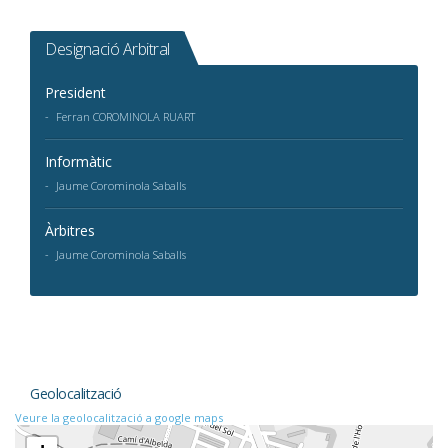
Designació Arbitral
President
Ferran COROMINOLA RUART
Informàtic
Jaume Corominola Saballs
Àrbitres
Jaume Corominola Saballs
Geolocalització
Veure la geolocalització a google maps