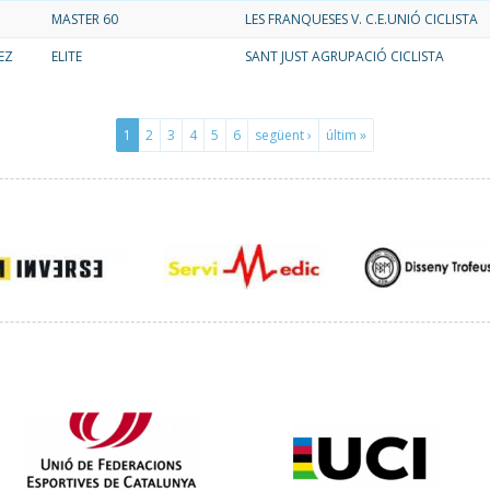
MASTER 60
LES FRANQUESES V. C.E.UNIÓ CICLISTA
EZ
ELITE
SANT JUST AGRUPACIÓ CICLISTA
1
2
3
4
5
6
següent ›
últim »