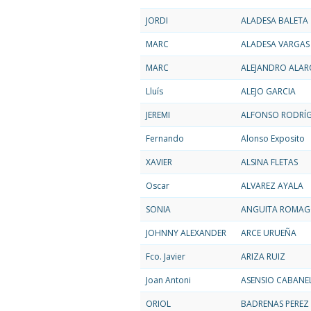
JORDI
ALADESA BALETA
MARC
ALADESA VARGAS
MARC
ALEJANDRO ALA
Lluís
ALEJO GARCIA
JEREMI
ALFONSO RODRÍ
Fernando
Alonso Exposito
XAVIER
ALSINA FLETAS
Oscar
ALVAREZ AYALA
SONIA
ANGUITA ROMAG
JOHNNY ALEXANDER
ARCE URUEÑA
Fco. Javier
ARIZA RUIZ
Joan Antoni
ASENSIO CABANE
ORIOL
BADRENAS PEREZ