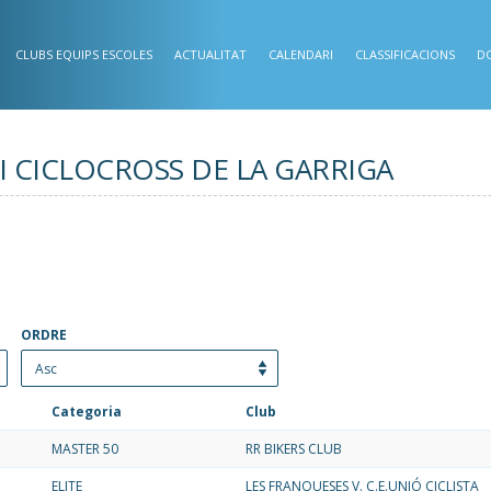
CLUBS EQUIPS ESCOLES
ACTUALITAT
CALENDARI
CLASSIFICACIONS
D
 - VII CICLOCROSS DE LA GARRIGA
ORDRE
Categoria
Club
MASTER 50
RR BIKERS CLUB
ELITE
LES FRANQUESES V. C.E.UNIÓ CICLISTA