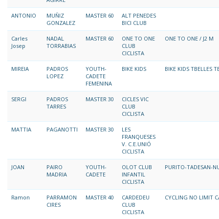
ANTONIO
MUÑIZ
MASTER 60
ALT PENEDES
GONZALEZ
BICI CLUB
Carles
NADAL
MASTER 60
ONE TO ONE
ONE TO ONE / J2 M
Josep
TORRABIAS
CLUB
CICLISTA
MIREIA
PADROS
YOUTH-
BIKE KIDS
BIKE KIDS TBELLES 
LOPEZ
CADETE
FEMENINA
SERGI
PADROS
MASTER 30
CICLES VIC
TARRES
CLUB
CICLISTA
MATTIA
PAGANOTTI
MASTER 30
LES
FRANQUESES
V. C.E.UNIÓ
CICLISTA
JOAN
PAIRO
YOUTH-
OLOT CLUB
PURITO-TADESAN-N
MADRIA
CADETE
INFANTIL
CICLISTA
Ramon
PARRAMON
MASTER 40
CARDEDEU
CYCLING NO LIMIT 
CIRES
CLUB
CICLISTA