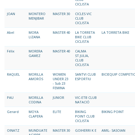
CICLISTA
JOAN
MONTERO
MASTER 30
CICLES VIC
MENJIBAR
CLUB
CICLISTA
Abel
MORA
MASTER 40
LA TORRETA
LA TORRETA BIKE
LIZANA
BIKE CLUB
CICLISTA
Félix
MORERA
MASTER 40
CALMA
GAMEZ
ST.JULIA,
CLUB
CICLISTA
RAQUEL
MORILLA
WOMEN
SANTVI CLUB
BICIEQUIP COMPETI
AMORÓS
UNDER 23
ESPORTIU
- Sub 23
FEMINA
PAU
MORILLA
JUNIOR
VIC-ETB CLUB
CODINA
NATACIÓ
Gerard
MOYA
ELITE
BIKING
BIKING POINT
CLAPERA
POINT CLUB
CICLISTA
OINATZ
MUNDUATE
MASTER 30
GOIHERRI K E
AMIL- SASOIAN
AGIRRE