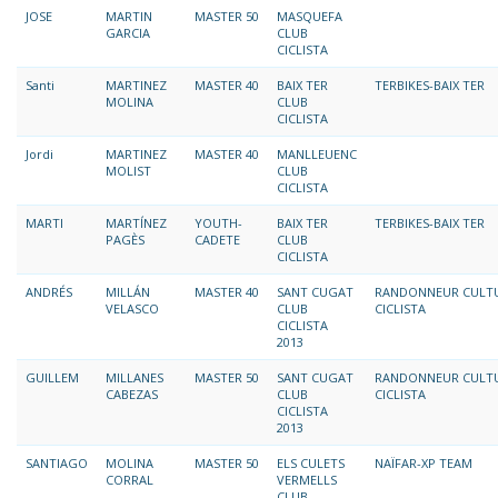
JOSE
MARTIN
MASTER 50
MASQUEFA
GARCIA
CLUB
CICLISTA
Santi
MARTINEZ
MASTER 40
BAIX TER
TERBIKES-BAIX TER
MOLINA
CLUB
CICLISTA
Jordi
MARTINEZ
MASTER 40
MANLLEUENC
MOLIST
CLUB
CICLISTA
MARTI
MARTÍNEZ
YOUTH-
BAIX TER
TERBIKES-BAIX TER
PAGÈS
CADETE
CLUB
CICLISTA
ANDRÉS
MILLÁN
MASTER 40
SANT CUGAT
RANDONNEUR CULT
VELASCO
CLUB
CICLISTA
CICLISTA
2013
GUILLEM
MILLANES
MASTER 50
SANT CUGAT
RANDONNEUR CULT
CABEZAS
CLUB
CICLISTA
CICLISTA
2013
SANTIAGO
MOLINA
MASTER 50
ELS CULETS
NAÏFAR-XP TEAM
CORRAL
VERMELLS
CLUB