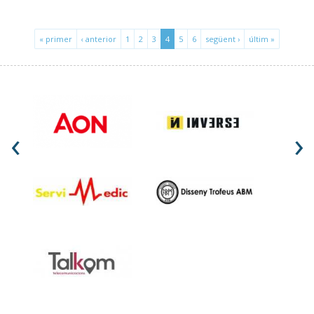
« primer
‹ anterior
1
2
3
4
5
6
següent ›
últim »
‹
›