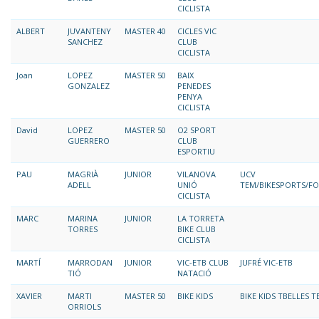
CICLISTA
ALBERT
JUVANTENY
MASTER 40
CICLES VIC
SANCHEZ
CLUB
CICLISTA
Joan
LOPEZ
MASTER 50
BAIX
GONZALEZ
PENEDES
PENYA
CICLISTA
David
LOPEZ
MASTER 50
O2 SPORT
GUERRERO
CLUB
ESPORTIU
PAU
MAGRIÀ
JUNIOR
VILANOVA
UCV
ADELL
UNIÓ
TEM/BIKESPORTS/F
CICLISTA
MARC
MARINA
JUNIOR
LA TORRETA
TORRES
BIKE CLUB
CICLISTA
MARTÍ
MARRODAN
JUNIOR
VIC-ETB CLUB
JUFRÉ VIC-ETB
TIÓ
NATACIÓ
XAVIER
MARTI
MASTER 50
BIKE KIDS
BIKE KIDS TBELLES 
ORRIOLS