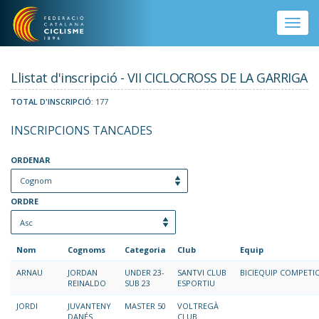
Vés al contingut
Toggle
naviga
Llistat d'inscripció - VII CICLOCROSS DE LA GARRIGA
TOTAL D'INSCRIPCIÓ:
177
INSCRIPCIONS TANCADES
ORDENAR
ORDRE
Nom
Cognoms
Categoria
Club
Equip
ARNAU
JORDAN
UNDER 23-
SANTVI CLUB
BICIEQUIP COMPETI
REINALDO
SUB 23
ESPORTIU
JORDI
JUVANTENY
MASTER 50
VOLTREGÀ
DANÉS
CLUB