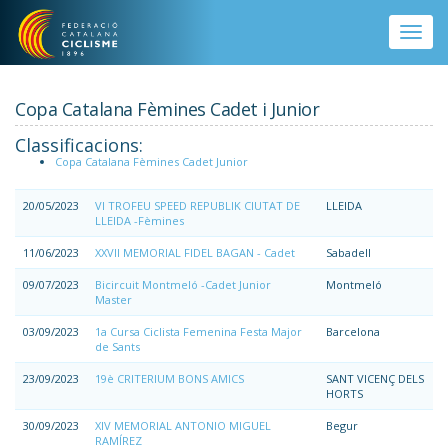
Vés al contingut
Toggle
naviga
Copa Catalana Fèmines Cadet i Junior
Classificacions:
Copa Catalana Fèmines Cadet Junior
20/05/2023
VI TROFEU SPEED REPUBLIK CIUTAT DE
LLEIDA
LLEIDA -Fèmines
11/06/2023
XXVII MEMORIAL FIDEL BAGAN - Cadet
Sabadell
09/07/2023
Bicircuit Montmeló -Cadet Junior
Montmeló
Master
03/09/2023
1a Cursa Ciclista Femenina Festa Major
Barcelona
de Sants
23/09/2023
19è CRITERIUM BONS AMICS
SANT VICENÇ DELS
HORTS
30/09/2023
XIV MEMORIAL ANTONIO MIGUEL
Begur
RAMÍREZ