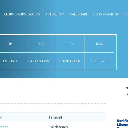
CLUBS EQUIPS ESCOLES
ACTUALITAT
CALENDARI
CLASSIFICACIONS
D
DH
PISTA
TRIAL
BMX
ENDURO
PARACICLISME
PUMPTRACK
FREESTYLE
ll
Taradell
tenes
Calldetenes