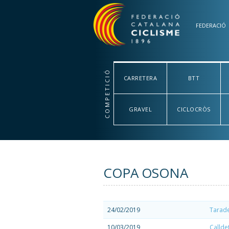
Vés al contingut
FEDERACIÓ
COMPETICIÓ
CARRETERA
BTT
GRAVEL
CICLOCRÒS
COPA OSONA
24/02/2019
Tarade
10/03/2019
Callde