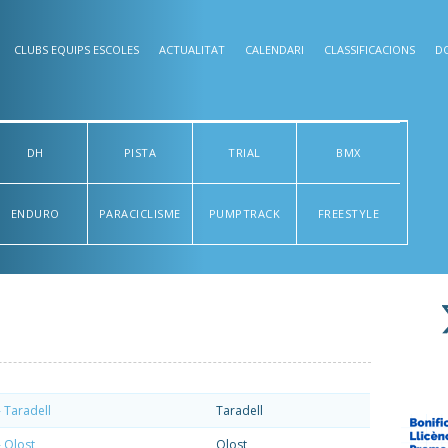
CLUBS EQUIPS ESCOLES
ACTUALITAT
CALENDARI
CLASSIFICACIONS
D
DH
PISTA
TRIAL
BMX
ENDURO
PARACICLISME
PUMPTRACK
FREESTYLE
 Taradell
Taradell
 Olost
Olost