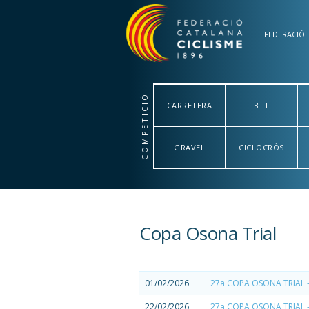
Vés al contingut
FEDERACIÓ
COMPETICIÓ
CARRETERA
BTT
GRAVEL
CICLOCRÒS
Copa Osona Trial
01/02/2026
27a COPA OSONA TRIAL -
22/02/2026
27a COPA OSONA TRIAL -