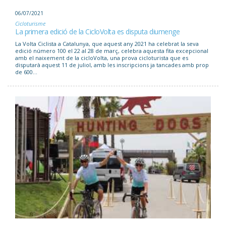
06/07/2021
Cicloturisme
La primera edició de la CicloVolta es disputa diumenge
La Volta Ciclista a Catalunya, que aquest any 2021 ha celebrat la seva
edició número 100 el 22 al 28 de març, celebra aquesta fita excepcional
amb el naixement de la cicloVolta, una prova cicloturista que es
disputarà aquest 11 de juliol, amb les inscripcions ja tancades amb prop
de 600...