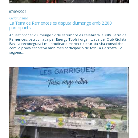
07/09/2021
Cicloturisme
La Terra de Remences es disputa diumenge amb 2.200
participants
Aquest proper diumenge 12 de setembre es celebrarà la XXIV Terra de
Remences, patrocinada per Energy Tools i organitzada pel Club Ciclista
Bas. La reconeguda i multitudinària marxa cicloturista s'ha consolidat
com la prova esportiva amb més participació de tota La Garrotxa i la
segona...