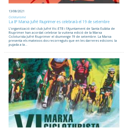
13/08/2021
Cicloturisme
La 8ª Marxa Jufré Riuprimer es celebrarà el 19 de setembre
L’organització del club Jufré Vic-ETB i l’Ajuntament de Santa Eulàlia de
Riuprimer han acordat celebrar la vuitena edició de la Marxa
Cicloturista Jufré Riuprimer el diumenge 19 de setembre. La Marxa
presenta els mateixos dos recorreguts que en les darreres edicions: la
pujada a la...