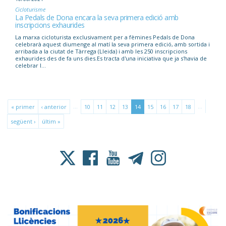
Cicloturisme
La Pedals de Dona encara la seva primera edició amb
inscripcions exhaurides
La marxa cicloturista exclusivament per a fèmines Pedals de Dona
celebrarà aquest diumenge al matí la seva primera edició, amb sortida i
arribada a la ciutat de Tàrrega (Lleida) i amb les 250 inscripcions
exhaurides des de fa uns dies.Es tracta d'una iniciativa que ja s'havia de
celebrar l...
…
…
« primer
‹ anterior
10
11
12
13
14
15
16
17
18
següent ›
últim »