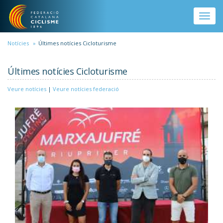
Vés al contingut
Toggle
naviga
Notícies
Últimes notícies Cicloturisme
Últimes notícies Cicloturisme
Veure notícies
|
Veure notícies federació