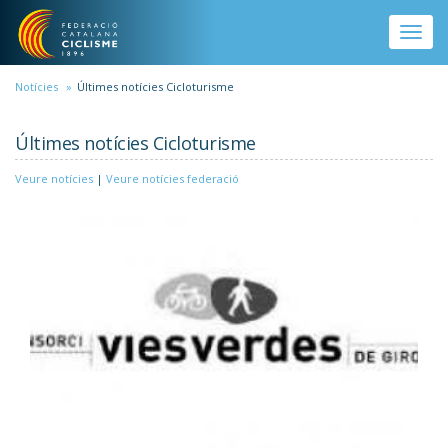
Vés al contingut
Toggle
naviga
Notícies
Últimes notícies Cicloturisme
Últimes notícies Cicloturisme
Veure notícies
|
Veure notícies federació