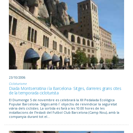
23/10/2006
Cicloturisme
Diada Montserratina i la Barcelona- Sitges, darreres grans cites
de la temporada cicloturista
El Diumenge 5 de novembre es celebrarà la XII Pedalada Ecològica
Popular Barcelona- Sitges amb l´ objectiu de reivindicar la seguretat
viària dels ciclistes. La sortida es farà a les 10.00 hores de les
instal·lacions de l?estadi del Futbol Club Barcelona (Camp Nou), amb la
companyia durant tot el...