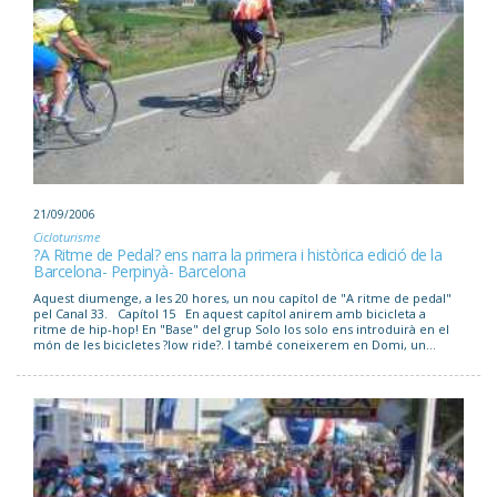
21/09/2006
Cicloturisme
?A Ritme de Pedal? ens narra la primera i històrica edició de la
Barcelona- Perpinyà- Barcelona
Aquest diumenge, a les 20 hores, un nou capítol de "A ritme de pedal"
pel Canal 33. Capítol 15 En aquest capítol anirem amb bicicleta a
ritme de hip-hop! En "Base" del grup Solo los solo ens introduirà en el
món de les bicicletes ?low ride?. I també coneixerem en Domi, un...