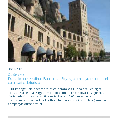
18/10/2006
Cicloturisme
Diada Montserratina i Barcelona- Sitges, últimes grans cites del
calendari cicloturista
El Diumenge 5 de novembre es celebrarà la XII Pedalada Ecològica
Popular Barcelona- Sitges amb l´ objectiu de reivindicar la seguretat
viària dels ciclistes. La sortida es farà a les 10.00 hores de les
instal·lacions de l?estadi del Futbol Club Barcelona (Camp Nou), amb la
companyia durant tot el...