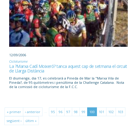
12/09/2006
Cicloturisme
La ?Marxa Cadí Moixeró? tanca aquest cap de setmana el circuit
de Llarga Distància
El diumenge, dia 17, es celebrarà a Pineda de Mar la "Marxa Vila de
Pineda?, de 95 quilòmetres i penúltima de la Challenge Catalana. Nota
de la comissió de cicloturisme de la F.C.C.
…
« primer
‹ anterior
95
96
97
98
99
100
101
102
103
següent ›
últim »