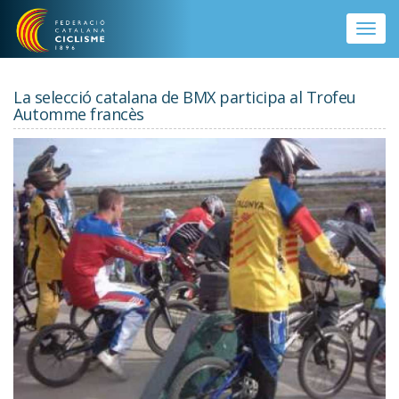
Vés al contingut
Toggle
naviga
La selecció catalana de BMX participa al Trofeu
Automme francès