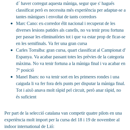
d´ haver corregut aquesta màniga, segur que s' hagués
classificat però es necessita més experiència per adaptar-se a
tantes mànigues i envoltat de tants corredors
Marc Cano: ex-corredor élit nacional i recuperat de les
diverses lesions patides als canells, no va tenir prou fortuna
per passar les eliminatòries tot i que va estar prop de ficar-se
en les semifinals. Va fer una gran cursa
Carles Torralba: gran cursa, quart classificat al Campionat d'
Espanya. Va acabar passant totes les prèvies de la categoria
màxima. No va tenir fortuna a la màniga final i va acabar en
7º posició
Manel Ibars: no va tenir sort en les primeres rondes i una
caiguda li va fer fora dels punts per disputar la màniga final.
Tot i això anava molt ràpid pel circuit, però anar ràpid, no
és suficient
Per part de la selecció catalana van competir quatre pilots en una
experiència molt import per la cursa del 18 i 19 de novembre al
indoor international de Lió: