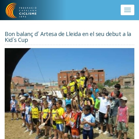
Vés al contingut
Toggle
naviga
Bon balanç d´ Artesa de Lleida en el seu debut a la
Kid´s Cup