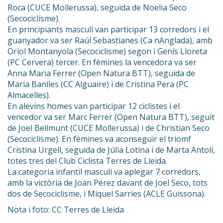
Roca (CUCE Mollerussa), seguida de Noelia Seco
(Secociclisme).
En principiants masculí van participar 13 corredors i el
guanyador va ser Raúl Sebastianes (Ca nAnglada), amb
Oriol Montanyola (Secociclisme) segon i Genís Lloreta
(PC Cervera) tercer. En fèmines la vencedora va ser
Anna Maria Ferrer (Open Natura BTT), seguida de
Maria Banlles (CC Alguaire) i de Cristina Pera (PC
Almacelles).
En alevins homes van participar 12 ciclistes i el
vencedor va ser Marc Ferrer (Open Natura BTT), seguit
de Joel Bellmunt (CUCE Mollerussa) i de Christian Seco
(Secociclisme). En fèmines va aconseguir el triomf
Cristina Urgell, seguida de Júlia Lotina i de Marta Antoli,
totes tres del Club Ciclista Terres de Lleida.
La categoria infantil masculí va aplegar 7 corredors,
amb la victòria de Joan Pérez davant de Joel Seco, tots
dos de Secociclisme, i Miquel Sarries (ACLE Guissona).
Nota i foto: CC Terres de Lleida